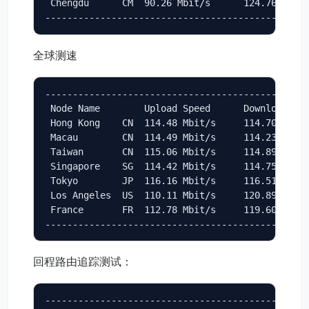
 Chengdu      CM  90.26 Mbit/s      124.76 Mbit/
-----------------------------------------------
全球测速
------------------------------------------------
 Node Name        Upload Speed      Download Spe
 Hong Kong    CN  114.48 Mbit/s     114.70 Mbit/
 Macau        CN  114.49 Mbit/s     114.23 Mbit/
 Taiwan       CN  115.06 Mbit/s     114.89 Mbit/
 Singapore    SG  114.42 Mbit/s     114.75 Mbit/
 Tokyo        JP  116.16 Mbit/s     116.51 Mbit/
 Los Angeles  US  110.11 Mbit/s     120.89 Mbit/
 France       FR  112.78 Mbit/s     119.60 Mbit/
-----------------------------------------------
回程路由追踪测试：
------------------------------------------------