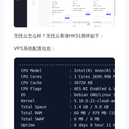
无忧云怎么样？无忧云香港HK51测评如下：
VPS系统配置信息：
------------------------------------------------
 CPU Model            : Intel(R) Xeon(R) CPU E5-
 CPU Cores            : 1 Cores 2699.998 MHz x86
 CPU Cache            : 30720 KB 

 CPU Flags            : AES-NI Enabled & VM-x/AM
 OS                   : Debian GNU/Linux 11 (64 
 Kernel               : 5.10.0-21-cloud-amd64

 Total Space          : 1.4 GB / 9.8 GB 

 Total RAM            : 60 MB / 979 MB (193 MB B
 Total SWAP           : 0 MB / 0 MB

 Uptime               : 0 days 0 hour 11 min
