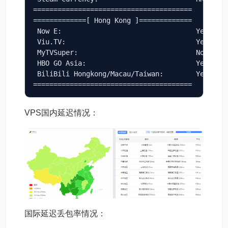
=======================================

=============[ Hong Kong ]=============

 Now E:                                 Yes

 Viu.TV:                                Yes

 MyTVSuper:                             No

 HBO GO Asia:                           Yes (Reg
 BiliBili Hongkong/Macau/Taiwan:        Yes

=======================================
VPS国内延迟情况：
国际延迟丢包率情况：