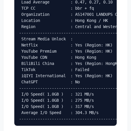
 Load Average         : 0.47, 0.27, 0.10

 TCP CC               : bbr + fq

 Organization         : AS147001 LANDUPS CO., LT
 Location             : Hong Kong / HK

 Region               : Central and Western

------------------------------------------------
 Stream Media Unlock  :

 Netflix              : Yes (Region: HK)

 YouTube Premium      : Yes (Region: HK)

 YouTube CDN          : Hong Kong

 BiliBili China       : Yes (Region: HongKong/Ma
 TikTok               : Failed

 iQIYI International  : Yes (Region: HK)

 ChatGPT              : No

------------------------------------------------
 I/O Speed( 1.0GB )   : 321 MB/s

 I/O Speed( 1.0GB )   : 275 MB/s

 I/O Speed( 1.0GB )   : 317 MB/s

 Average I/O Speed    : 304.3 MB/s

-----------------------------------------------