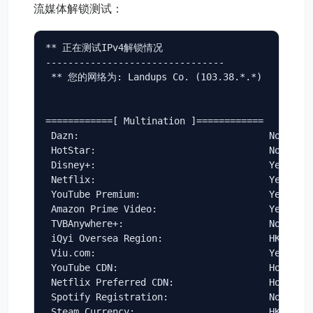
流媒体解锁测试：
** 正在测试IPv4解锁情况 

--------------------------------

 ** 您的网络为: Landups Co. (103.38.*.*) 

============[ Multination ]============

 Dazn:                                  No

 HotStar:                               No

 Disney+:                               Yes (Reg
 Netflix:                               Yes (Reg
 YouTube Premium:                       Yes (Reg
 Amazon Prime Video:                    Yes (Reg
 TVBAnywhere+:                          No

 iQyi Oversea Region:                   HK

 Viu.com:                               Yes (Reg
 YouTube CDN:                           Hong Kon
 Netflix Preferred CDN:                 Hong Kon
 Spotify Registration:                  No

 Steam Currency:                        HKD
