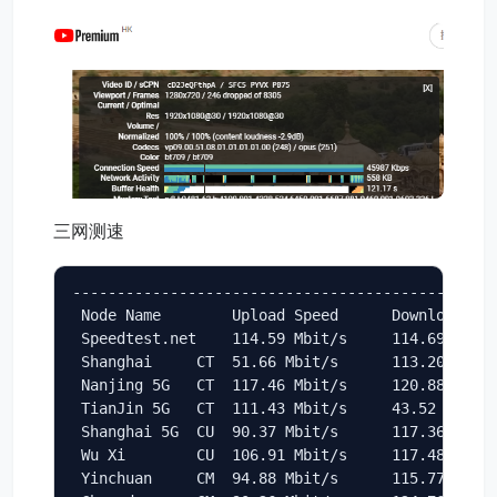
三网测速
------------------------------------------------
 Node Name        Upload Speed      Download Spe
 Speedtest.net    114.59 Mbit/s     114.69 Mbit/
 Shanghai     CT  51.66 Mbit/s      113.20 Mbit/
 Nanjing 5G   CT  117.46 Mbit/s     120.88 Mbit/
 TianJin 5G   CT  111.43 Mbit/s     43.52 Mbit/s
 Shanghai 5G  CU  90.37 Mbit/s      117.36 Mbit/
 Wu Xi        CU  106.91 Mbit/s     117.48 Mbit/
 Yinchuan     CM  94.88 Mbit/s      115.77 Mbit/