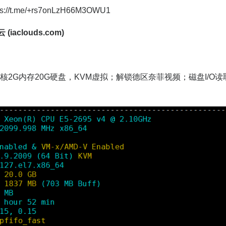
/t.me/+rs7onLzH66M3OWU1
(iaclouds.com)
：
Hz，2核2G内存20G硬盘，KVM虚拟；解锁德区奈菲视频；磁盘I/O读