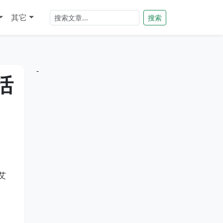
其它
搜索
-
活
艾