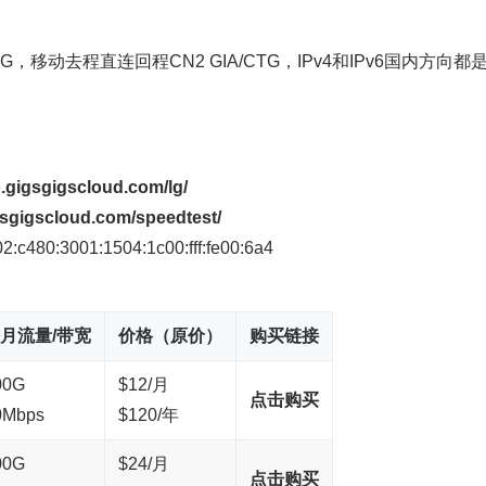
G，移动去程直连回程CN2 GIA/CTG，IPv4和IPv6国内方向都
o.gigsgigscloud.com/lg/
gsgigscloud.com/speedtest/
480:3001:1504:1c00:fff:fe00:6a4
月流量/带宽
价格（原价）
购买链接
00G
$12/月
点击购买
0Mbps
$120/年
00G
$24/月
点击购买