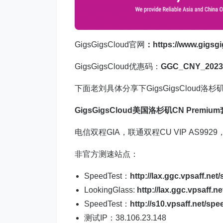
GigsGigsCloud官网
：
https://www.gigsg
GigsGigsCloud优惠码：
GGC_CNY_2023
下面老刘具体分享下GigsGigsCloud洛杉矶
GigsGigsCloud美国洛杉矶CN Premiu
电信双程GIA，联通双程CU VIP AS99
非官方测速站点：
SpeedTest：
http://lax.ggc.vpsaff.net
LookingGlass:
http://lax.ggc.vpsaff.n
SpeedTest：
http://s10.vpsaff.net/spe
测试IP：38.106.23.148