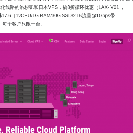
优化线路的洛杉矶和日本VPS，搞8折循环优惠（LAX- V01 ，
6（1vCPU/1G RAM/30G SSD/2TB流量@1Gbps带
结束，每个客户只限一台。