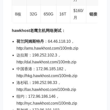
$160/
8核
32G
650G
16T
链接
月
hawkhost老鹰主机网络测试：
荷兰阿姆斯特丹
：64.46.118.10，
http://ams.hawkhost.com/100mb.zip
达拉斯：198.252.102.3，
http://dal.hawkhost.com/100mb.zip
中国香港：172.96.185.182，
http://hkg.hawkhost.com/100mb.zip
洛杉矶：198.252.98.33，
http://lax.hawkhost.com/100mb.zip
纽约：172.96.186.146，
http://nyc.hawkhost.com/100mb.zip