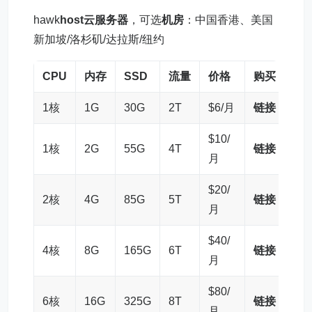
hawk
host云
服务器
，可选
机房
：中国香港、美国
新加坡/洛杉矶/达拉斯/纽约
CPU
内存
SSD
流量
价格
购买
1核
1G
30G
2T
$6/月
链接
$10/
1核
2G
55G
4T
链接
月
$20/
2核
4G
85G
5T
链接
月
$40/
4核
8G
165G
6T
链接
月
$80/
6核
16G
325G
8T
链接
月