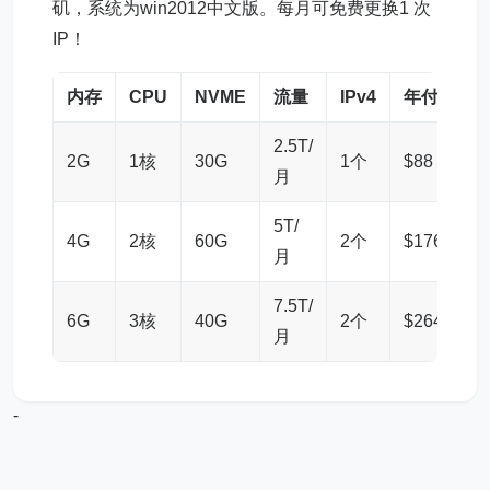
矶，系统为win2012中文版。每月可免费更换1 次
IP！
内存
CPU
NVME
流量
IPv4
年付
购
2.5T/
2G
1核
30G
1个
$88
链
月
5T/
4G
2核
60G
2个
$176
链
月
7.5T/
6G
3核
40G
2个
$264
链
月
-