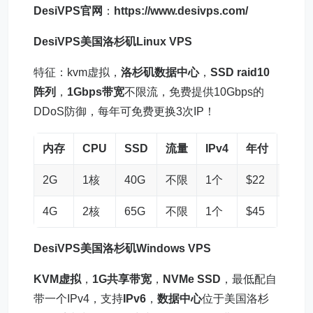
DesiVPS官网
：
https://www.desivps.com/
DesiVPS美国洛杉矶
Linux VPS
特征：kvm虚拟，
洛杉矶数据中心
，
SSD raid10
阵列
，
1Gbps带宽
不限流，免费提供10Gbps的
DDoS防御，每年可免费更换3次IP！
内存
CPU
SSD
流量
IPv4
年付
购买
2G
1核
40G
不限
1个
$22
链接
4G
2核
65G
不限
1个
$45
链接
DesiVPS美国洛杉矶Windows VPS
KVM虚拟
，
1G共享带宽
，
NVMe SSD
，最低配自
带一个IPv4，支持
IPv6
，
数据中心
位于美国洛杉