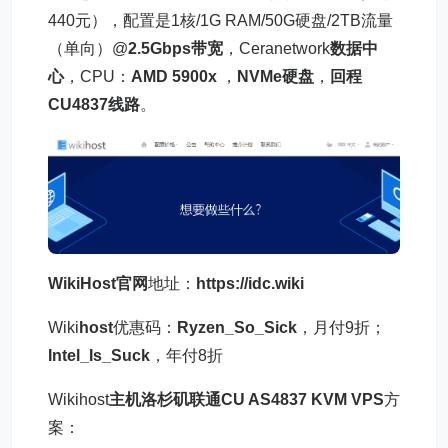
440元），配置是1核/1G RAM/50G硬盘/2TB流量
（单向）@
2.5Gbps带宽
，Ceranetwork
数据中
心
，CPU：
AMD 5900x
，
NVMe硬盘
，
回程
CU4837线路
。
WikiHost官网
地址：
https://idc.wiki
Wiki
host
优惠码：
Ryzen_So_Sick
，月付9折；
Intel_Is_Suck
，年付8折
Wikihost
主机
洛杉矶联通CU AS4837
KVM VPS
方
案：