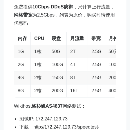
免费提供
10Gbps DDoS防御
，只计算上行流量，
网络带宽
为2.5Gbps，列表为原价，购买时请使用
优惠码
内存
CPU
硬盘
月流量
带宽
月付
1G
1核
50G
2T
2.5G
50元
2G
1核
100G
4T
2.5G
100元
4G
2核
150G
8T
2.5G
200元
8G
2核
200G
16T
2.5G
400元
Wikihost
洛杉矶AS4837
网络测试：
测试IP: 172.247.129.73
下载：http://172.247.129.73/speedtest-