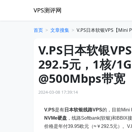
VPS测评网
首页
文章搜集
V.PS日本软银VPS【Mini 
V.PS日本软银VP
292.5元，1核/1
@500Mbps带宽
2024-03-08 17:39:14
V.PS
是有
日本软银线路VPS
的，目前Mini 
NVMe硬盘
，线路Softbank(软银)和BBIX
价格是年付39.95欧元（≈￥292.5元）。