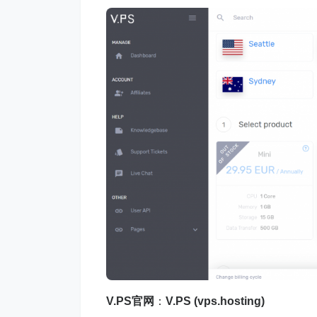
V.PS官网
：
V.PS (vps.hosting)