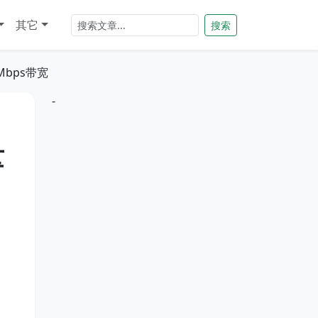
其它
搜索
0Mbps带宽
-
量