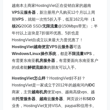
越南本土商家HostingViet正在促销自家的越南
VPS云服务器
，新注册用户凡购买12个月以上周
期
VPS
，就能一次性5折入手，低至162元/年（
1
核2G
/20GB SSD/
无限流量
@150Mbps带宽）；半
年付以上这块是7折循环优惠。5折也是
HostingViet自成立以来最大力度优惠了！
HostingViet越南便宜VPS
云服务器
可选
Windows
/
Linux操作系统
，都是
不限流量VPS
，
有需要东南亚
机房
服务器
，有需要面向东南亚客户
的或者能
解锁流媒体
的朋友可以入手。
HostingViet怎么样
？HostingViet好不好？
HostingViet是一家成立于2012年的越南河内
IDC
商家，主营
越南机房
便宜vps、越南高级vps、越
南
托管服务器
、
越南云服务器
、网页设计和
SEO
业务，HostingViet支持VISA、paypal和信用卡。