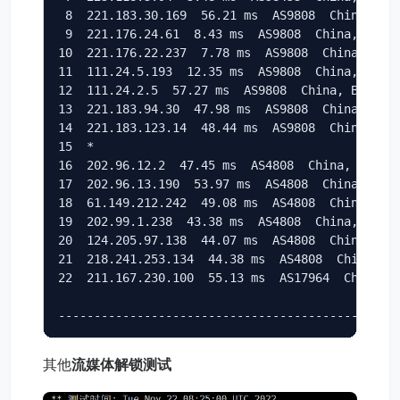
 8  221.183.30.169  56.21 ms  AS9808  China, Gua
 9  221.176.24.61  8.43 ms  AS9808  China, Guang
10  221.176.22.237  7.78 ms  AS9808  China, Guan
11  111.24.5.193  12.35 ms  AS9808  China, Guang
12  111.24.2.5  57.27 ms  AS9808  China, Beijing
13  221.183.94.30  47.98 ms  AS9808  China, Beij
14  221.183.123.14  48.44 ms  AS9808  China, Bei
15  *

16  202.96.12.2  47.45 ms  AS4808  China, Beijin
17  202.96.13.190  53.97 ms  AS4808  China, Beij
18  61.149.212.242  49.08 ms  AS4808  China, Bei
19  202.99.1.238  43.38 ms  AS4808  China, Beiji
20  124.205.97.138  44.07 ms  AS4808  China, Bei
21  218.241.253.134  44.38 ms  AS4808  China, Be
22  211.167.230.100  55.13 ms  AS17964  China, B
其他
流媒体解锁测试