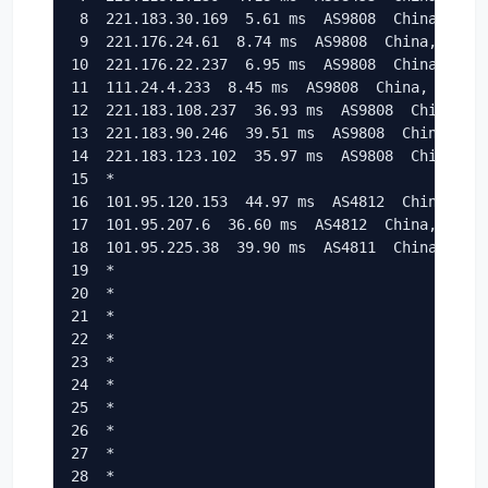
 8  221.183.30.169  5.61 ms  AS9808  China, Guan
 9  221.176.24.61  8.74 ms  AS9808  China, Guang
10  221.176.22.237  6.95 ms  AS9808  China, Guan
11  111.24.4.233  8.45 ms  AS9808  China, Guangd
12  221.183.108.237  36.93 ms  AS9808  China, Sh
13  221.183.90.246  39.51 ms  AS9808  China, Sha
14  221.183.123.102  35.97 ms  AS9808  China, Sh
15  *

16  101.95.120.153  44.97 ms  AS4812  China, Sha
17  101.95.207.6  36.60 ms  AS4812  China, Shang
18  101.95.225.38  39.90 ms  AS4811  China, Shan
19  *

20  *

21  *

22  *

23  *

24  *

25  *

26  *

27  *

28  *
