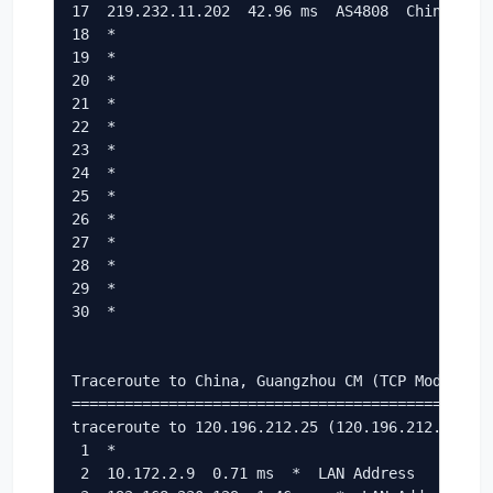
17  219.232.11.202  42.96 ms  AS4808  China, Bei
18  *

19  *

20  *

21  *

22  *

23  *

24  *

25  *

26  *

27  *

28  *

29  *

30  *

Traceroute to China, Guangzhou CM (TCP Mode, Max
================================================
traceroute to 120.196.212.25 (120.196.212.25), 3
 1  *

 2  10.172.2.9  0.71 ms  *  LAN Address
