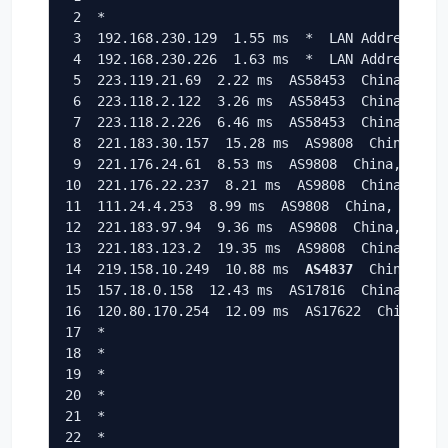
 2  *

 3  192.168.230.129  1.55 ms  *  LAN Address

 4  192.168.230.226  1.63 ms  *  LAN Address

 5  223.119.21.69  2.22 ms  AS58453  China, Hong
 6  223.118.2.122  3.26 ms  AS58453  China, Hong
 7  223.118.2.226  6.46 ms  AS58453  China, Hong
 8  221.183.30.157  15.28 ms  AS9808  China, Gua
 9  221.176.24.61  8.53 ms  AS9808  China, Guang
10  221.176.22.237  8.21 ms  AS9808  China, Guan
11  111.24.4.253  8.99 ms  AS9808  China, Guangd
12  221.183.97.94  9.36 ms  AS9808  China, Guang
13  221.183.123.2  19.35 ms  AS9808  China, Guan
14  219.158.10.249  10.88 ms  
AS4837
  China, Gua
15  157.18.0.158  12.43 ms  AS17816  China, Guan
16  120.80.170.254  12.09 ms  AS17622  China, Gu
17  *

18  *

19  *

20  *

21  *

22  *
