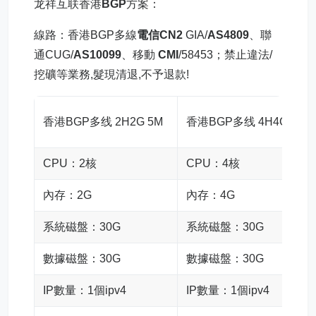
龙祥互联香港
BGP
方案：
線路：香港BGP多線
電信CN2
GIA/
AS4809
、聯
通CUG/
AS10099
、移動
CMI
/58453；禁止違法/
挖礦等業務,髮現清退,不予退款!
香港BGP多线 2H2G 5M
香港BGP多线 4H4G 8M
CPU：2核
CPU：4核
內存：2G
內存：4G
系統磁盤：30G
系統磁盤：30G
數據磁盤：30G
數據磁盤：30G
IP數量：1個ipv4
IP數量：1個ipv4