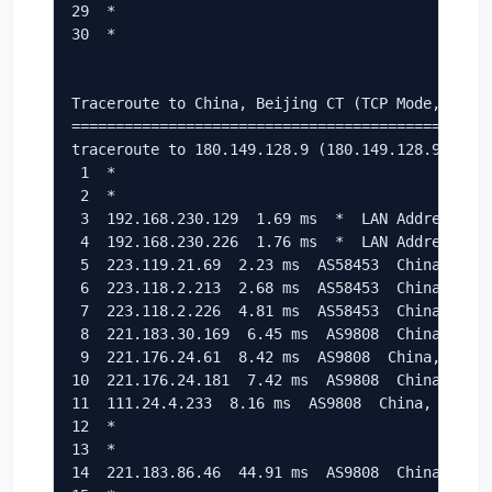
29  *

30  *

Traceroute to China, Beijing CT (TCP Mode, Max 3
================================================
traceroute to 180.149.128.9 (180.149.128.9), 30 
 1  *

 2  *

 3  192.168.230.129  1.69 ms  *  LAN Address

 4  192.168.230.226  1.76 ms  *  LAN Address

 5  223.119.21.69  2.23 ms  AS58453  China, Hong
 6  223.118.2.213  2.68 ms  AS58453  China, Hong
 7  223.118.2.226  4.81 ms  AS58453  China, Hong
 8  221.183.30.169  6.45 ms  AS9808  China, Guan
 9  221.176.24.61  8.42 ms  AS9808  China, Guang
10  221.176.24.181  7.42 ms  AS9808  China, Guan
11  111.24.4.233  8.16 ms  AS9808  China, Guangd
12  *

13  *

14  221.183.86.46  44.91 ms  AS9808  China, Beij