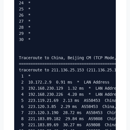
24  *

25  *

26  *

27  *

28  *

29  *

30  *

Traceroute to China, Beijing CM (TCP Mode, Max 3
================================================
traceroute to 211.136.25.153 (211.136.25.153), 3
 1  *

 2  10.172.2.9  0.91 ms  *  LAN Address

 3  192.168.230.129  1.32 ms  *  LAN Address

 4  192.168.230.226  4.20 ms  *  LAN Address

 5  223.119.21.69  2.13 ms  AS58453  China, Hong
 6  223.120.3.85  2.29 ms  AS58453  China, Hong 
 7  223.120.3.190  28.72 ms  AS58453  China, Sha
 8  221.183.89.182  29.84 ms  AS9808  China, Sha
 9  221.183.89.69  30.27 ms  AS9808  China, Shan