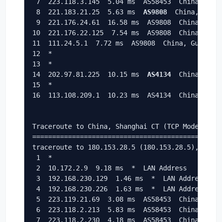
 7  223.118.3.145  5.04 ms  AS58453  China, Hong
 8  221.183.21.25  5.63 ms  
AS9808
  China, Hong 
 9  221.176.24.61  16.58 ms  AS9808  China, Guan
10  221.176.22.125  7.54 ms  AS9808  China, Guan
11  111.24.5.1  7.72 ms  AS9808  China, Guangdon
12  *

13  *

14  202.97.81.225  10.15 ms  
AS4134
  China, Guan
15  *

16  113.108.209.1  10.23 ms  AS4134  China, Guan
Traceroute to China, Shanghai CT (TCP Mode, Max 
================================================
traceroute to 180.153.28.5 (180.153.28.5), 30 ho
 1  *

 2  10.172.2.9  9.18 ms  *  LAN Address

 3  192.168.230.129  1.46 ms  *  LAN Address

 4  192.168.230.226  1.63 ms  *  LAN Address

 5  223.119.21.69  3.08 ms  AS58453  China, Hong
 6  223.118.2.213  5.83 ms  AS58453  China, Hong
 7  223.118.2.230  4.18 ms  AS58453  China, Hong