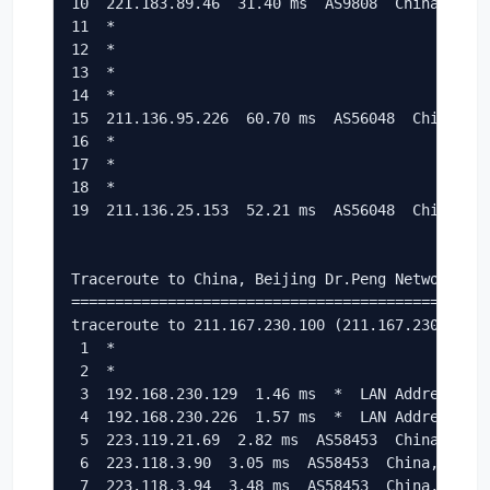
10  221.183.89.46  31.40 ms  AS9808  China, Shan
11  *

12  *

13  *

14  *

15  211.136.95.226  60.70 ms  AS56048  China, Be
16  *

17  *

18  *

19  211.136.25.153  52.21 ms  AS56048  China, Be
Traceroute to China, Beijing Dr.Peng Network 
ID
================================================
traceroute to 211.167.230.100 (211.167.230.100),
 1  *

 2  *

 3  192.168.230.129  1.46 ms  *  LAN Address

 4  192.168.230.226  1.57 ms  *  LAN Address

 5  223.119.21.69  2.82 ms  AS58453  China, Hong
 6  223.118.3.90  3.05 ms  AS58453  China, Hong 
 7  223.118.3.94  3.48 ms  AS58453  China, Hong 