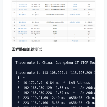
回程路由追踪
测试
Traceroute to China, Guangzhou CT (TCP Mode, Max
================================================
traceroute to 113.108.209.1 (113.108.209.1), 30 
 1  *

 2  10.172.2.9  0.84 ms  *  LAN Address

 3  192.168.230.129  1.38 ms  *  LAN Address

 4  192.168.230.226  1.39 ms  *  LAN Address

 5  223.119.21.69  2.49 ms  
AS58453
  China, Hong
 6  223.118.2.166  5.63 ms  AS58453  China, Hong