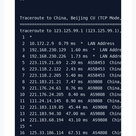
Traceroute to China, Beijing CU (TCP Mode, Max 3
================================================
traceroute to 123.125.99.1 (123.125.99.1), 30 ho
 1  *

 2  10.172.2.9  0.79 ms  *  LAN Address

 3  192.168.230.129  1.60 ms  *  LAN Address

 4  192.168.230.226  1.73 ms  *  LAN Address

 5  223.119.21.69  2.20 ms  AS58453  China, Hong
 6  223.118.2.122  2.43 ms  AS58453  China, Hong
 7  223.118.2.205  5.40 ms  AS58453  China, Hong
 8  221.183.21.21  7.47 ms  AS9808  China, Hong 
 9  221.176.24.61  8.76 ms  AS9808  China, Guang
10  221.176.24.205  8.40 ms  AS9808  China, Guan
11  111.24.14.145  8.90 ms  AS9808  China, Guang
12  221.183.119.85  45.44 ms  AS9808  China, Bei
13  221.183.94.30  47.00 ms  AS9808  China, Beij
14  221.183.68.194  43.10 ms  AS9808  China, Bei
15  *

16  125.33.186.114  67.51 ms  AS4808  China, Bei