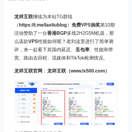
龙祥互联
继续为本站TG群组
（
https://t.me/laoliublog
）
免费VPS抽奖
第10期
活动赞助了一台
香港BGP
多线2H2G5M机器，那
么该款
VPS
性能如何呢？老刘这里进行了简单测
评，来一起看下其国内延迟、
丢包率
、性能和带
宽、路由去回程、流媒体和TikTok检测情况。
龙祥互联官网
：
龙祥互联（www.lx500.com）