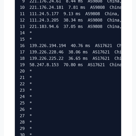
 9  221.176.24.61  8.44 ms  AS9808  China, Guang
10  221.176.24.181  7.81 ms  AS9808  China, Guan
11  111.24.5.177  9.13 ms  AS9808  China, Guangd
12  111.24.3.205  38.34 ms  AS9808  China, Shang
13  221.183.94.6  37.05 ms  AS9808  China, Shang
14  *

15  *

16  139.226.194.194  40.76 ms  AS17621  China, S
17  139.226.228.46  38.06 ms  AS17621  China, Sh
18  139.226.225.22  36.65 ms  AS17621  China, Sh
19  58.247.8.153  70.80 ms  AS17621  China, Shan
20  *

21  *

22  *

23  *

24  *

25  *

26  *

27  *

28  *

29  *

30  *
