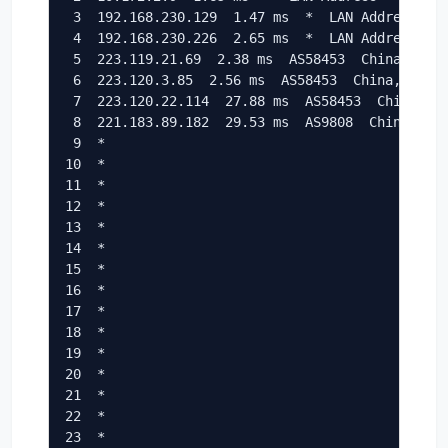
 3  192.168.230.129  1.47 ms  *  LAN Address

 4  192.168.230.226  2.65 ms  *  LAN Address

 5  223.119.21.69  2.38 ms  AS58453  China, Hong
 6  223.120.3.85  2.56 ms  AS58453  China, Hong 
 7  223.120.22.114  27.88 ms  AS58453  China, Sh
 8  221.183.89.182  29.53 ms  AS9808  China, Sha
 9  *

10  *

11  *

12  *

13  *

14  *

15  *

16  *

17  *

18  *

19  *

20  *

21  *

22  *

23  *
