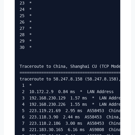
23  *

24  *

25  *

26  *

27  *

28  *

29  *

30  *

Traceroute to China, Shanghai CU (TCP Mode, Max 
================================================
traceroute to 58.247.8.158 (58.247.8.158), 30 ho
 1  *

 2  10.172.2.9  0.84 ms  *  LAN Address

 3  192.168.230.129  1.57 ms  *  LAN Address

 4  192.168.230.226  1.55 ms  *  LAN Address

 5  223.119.21.69  2.95 ms  AS58453  China, Hong
 6  223.118.3.90  2.44 ms  AS58453  China, Hong 
 7  223.118.2.186  3.00 ms  AS58453  China, Hong
 8  221.183.30.165  6.16 ms  AS9808  China, Guan