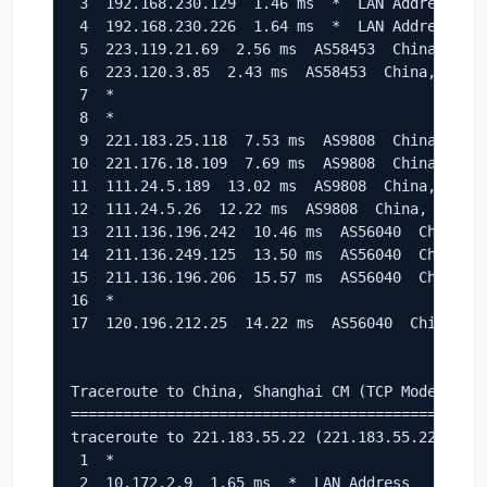
 3  192.168.230.129  1.46 ms  *  LAN Address

 4  192.168.230.226  1.64 ms  *  LAN Address

 5  223.119.21.69  2.56 ms  AS58453  China, Hong
 6  223.120.3.85  2.43 ms  AS58453  China, Hong 
 7  *

 8  *

 9  221.183.25.118  7.53 ms  AS9808  China, Guan
10  221.176.18.109  7.69 ms  AS9808  China, Guan
11  111.24.5.189  13.02 ms  AS9808  China, Guang
12  111.24.5.26  12.22 ms  AS9808  China, Guangd
13  211.136.196.242  10.46 ms  AS56040  China, G
14  211.136.249.125  13.50 ms  AS56040  China, G
15  211.136.196.206  15.57 ms  AS56040  China, G
16  *

17  120.196.212.25  14.22 ms  AS56040  China, Gu
Traceroute to China, Shanghai CM (TCP Mode, Max 
================================================
traceroute to 221.183.55.22 (221.183.55.22), 30 
 1  *

 2  10.172.2.9  1.65 ms  *  LAN Address
