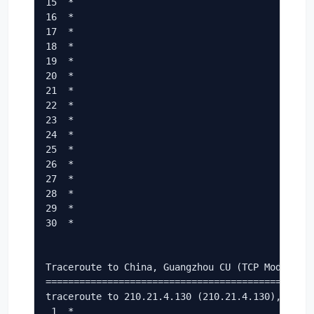
15  *

16  *

17  *

18  *

19  *

20  *

21  *

22  *

23  *

24  *

25  *

26  *

27  *

28  *

29  *

30  *

Traceroute to China, Guangzhou CU (TCP Mode, Max
================================================
traceroute to 210.21.4.130 (210.21.4.130), 30 ho
 1  *
