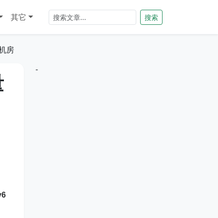
其它
搜索
约机房
-
量
v6