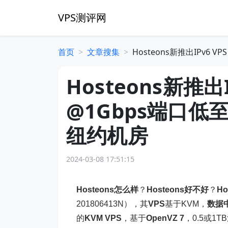
VPS测评网
首页
文章搜集
Hosteons新推出IPv6
Hosteons新推出
@1Gbps端口低
纽约机房
2024-03-08 17:51:15
Hosteons怎么样
？
Hosteons好不好
？
Ho
201806413N），其
VPS
基于KVM，
数据
的
KVM VPS
，基于
OpenVZ 7
，0.5或1T