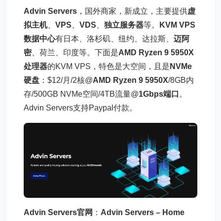
Advin Servers
，国外商家，新成立，主要提供
虚
拟主机
、
VPS
、
VDS
、
独立服务器
等。
KVM VPS
数据中心
有日本、洛杉矶、纽约、达拉斯、
迈阿
密
、荷兰、印度等。下面是
AMD Ryzen 9 5950X
处理器
的KVM VPS，特色是大空间，且是
NVMe
硬盘
：$12/月/2核@
AMD Ryzen 9 5950X
/8GB内
存/500GB NVMe空间/4TB流量@
1Gbps端口
。
Advin Servers支持Paypal付款。
Advin Servers官网
：
Advin Servers – Home