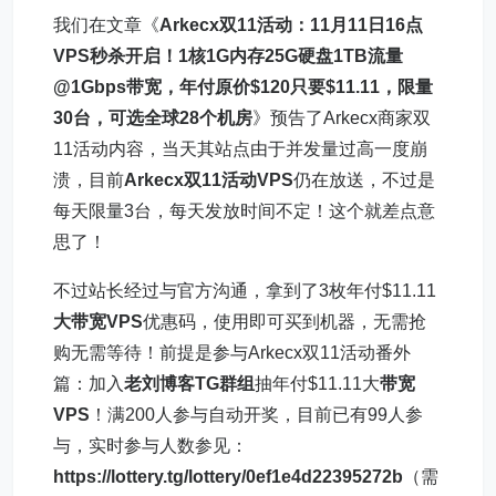
我们在文章《
Arkecx双11活动：11月11日16点
VPS秒杀开启！1核1G内存25G硬盘1TB流量
@1Gbps带宽，年付原价$120只要$11.11，限量
30台，可选全球28个机房
》预告了Arkecx商家双
11活动内容，当天其站点由于并发量过高一度崩
溃，目前
Arkecx双11活动
VPS
仍在放送，不过是
每天限量3台，每天发放时间不定！这个就差点意
思了！
不过站长经过与官方沟通，拿到了3枚年付$11.11
大带宽VPS
优惠码，使用即可买到机器，无需抢
购无需等待！前提是参与Arkecx双11活动番外
篇：加入
老刘博客TG群组
抽年付$11.11大
带宽
VPS
！满200人参与自动开奖，目前已有99人参
与，实时参与人数参见：
https://lottery.tg/lottery/0ef1e4d22395272b
（需