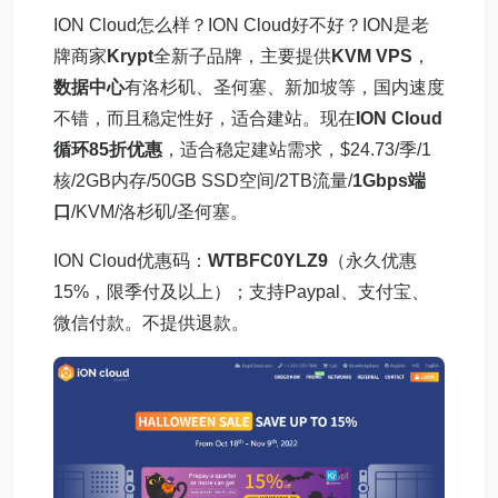
ION Cloud怎么样？ION Cloud好不好？ION是老
牌商家
Krypt
全新子品牌，主要提供
KVM VPS
，
数据中心
有洛杉矶、圣何塞、新加坡等，国内速度
不错，而且稳定性好，适合建站。现在
ION Cloud
循环85折优惠
，适合稳定建站需求，$24.73/季/1
核/2GB内存/50GB SSD空间/2TB流量/
1Gbps端
口
/KVM/洛杉矶/圣何塞。
ION Cloud优惠码：
WTBFC0YLZ9
（永久优惠
15%，限季付及以上）；支持Paypal、支付宝、
微信付款。不提供退款。