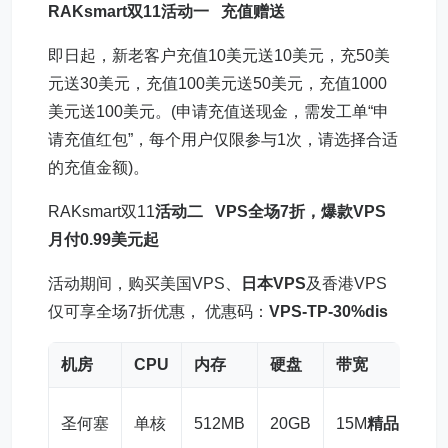
RAKsmart双11
活动一 充值赠送
即日起，新老客户充值10美元送10美元，充50美
元送30美元，充值100美元送50美元，充值1000
美元送100美元。(申请充值送现金，需发工单“申
请充值红包”，每个用户仅限参与1次，请选择合适
的充值金额)。
RAKsmart双11
活动二
VPS
全场7折，爆款VPS
月付0.99美元起
活动期间，购买美国VPS、
日本VPS
及香港VPS
仅可享全场7折优惠， 优惠码：
VPS-TP-30%dis
机房
CPU
内存
硬盘
带宽
圣何塞
单核
512MB
20GB
15M
精品网
0