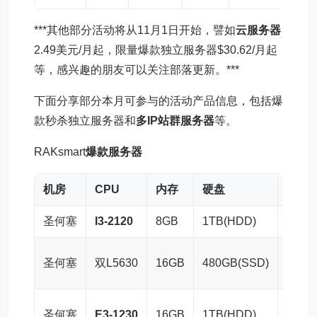
***其他部分活动将从11月1日开始，譬如
云服务器
2.49美元/月起，限量爆款独立服务器$30.62/月起
等，感兴趣的朋友可以关注部落更新。***
下面分享部分本月可参与的活动产品信息，包括爆
款秒杀独立服务器和
多IP站群服务器
等。
RAKsmart
爆款服务器
机房
CPU
内存
硬盘
带宽
圣何塞
I3-2120
8GB
1TB(HDD)
100M
圣何塞
双L5630
16GB
480GB(SSD)
100M
圣何塞
E3-1230
16GB
1TB(HDD)
100M