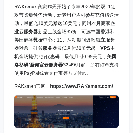
RAKsmart
商家昨天开始了今年2022年的双11狂
欢节嗨爆预售活动，新老用户均可参与充值赠送活
动，最低充10美元赠送10美元；同时本月商家
企
业云服务器
新品上线全场85折，可选中国香港和
美国硅谷
数据中心
；11月活动期间爆款
独立服务
器
秒杀，硅谷
服务器
最低月付30美元起；
VPS主
机
全场提供7折优惠码，最低月付0.99美元，
美国
洛杉矶
/
圣何塞云服务器
$2.49/月起，所有订单支持
使用PayPal或者支付宝等方式付款。
RAKsmart官网：
https://www.RAKsmart.com/