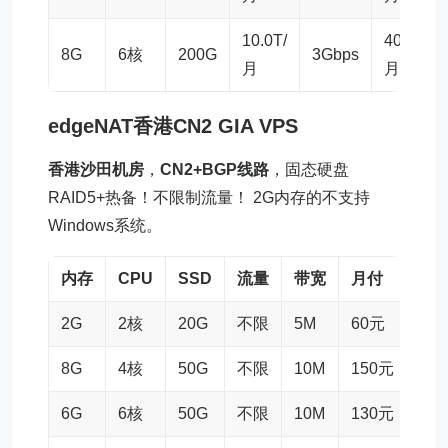
10.0T/
400元/
8G
6核
200G
3Gbps
月
月
edgeNAT香港CN2 GIA VPS
香港沙田机房
，
CN2+BGP线路
，固态硬盘
RAID5+热备！不限制流量！ 2G内存的不支持
Windows系统。
内存
CPU
SSD
流量
带宽
月付
购
2G
2核
20G
不限
5M
60元
链
8G
4核
50G
不限
10M
150元
链
6G
6核
50G
不限
10M
130元
链