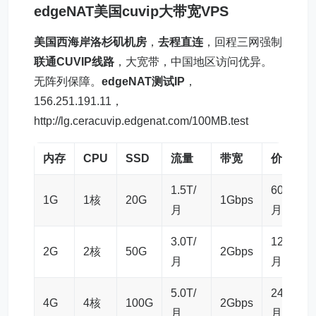
edgeNAT美国cuvip大带宽VPS
美国西海岸洛杉矶机房
，
去程直连
，回程三网强制
联通CUVIP线路
，大宽带，中国地区访问优异。
无阵列保障。
edgeNAT测试IP
，
156.251.191.11，
http://lg.ceracuvip.edgenat.com/100MB.test
内存
CPU
SSD
流量
带宽
价格
1.5T/
60元/
1G
1核
20G
1Gbps
月
月
3.0T/
120元/
2G
2核
50G
2Gbps
月
月
5.0T/
240元/
4G
4核
100G
2Gbps
月
月