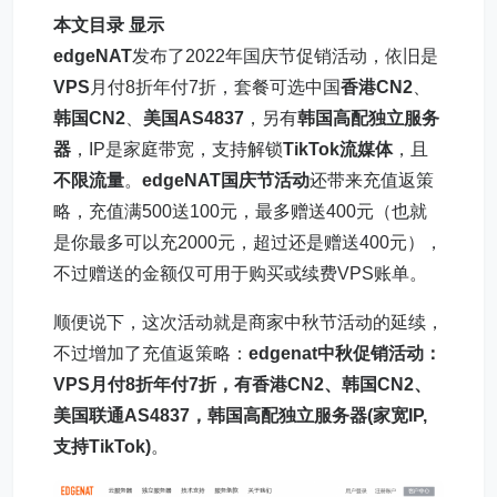
本文目录
显示
edgeNAT
发布了2022年国庆节促销活动，依旧是
VPS
月付8折年付7折，套餐可选中国
香港CN2
、
韩国CN2
、
美国AS4837
，另有
韩国高配独立服务
器
，IP是家庭带宽，支持解锁
TikTok流媒体
，且
不限流量
。
edgeNAT国庆节活动
还带来充值返策
略，充值满500送100元，最多赠送400元（也就
是你最多可以充2000元，超过还是赠送400元），
不过赠送的金额仅可用于购买或续费VPS账单。
顺便说下，这次活动就是商家中秋节活动的延续，
不过增加了充值返策略：
edgenat中秋促销活动：
VPS月付8折年付7折，有香港CN2、韩国CN2、
美国联通AS4837，韩国高配独立服务器(家宽IP,
支持TikTok)
。