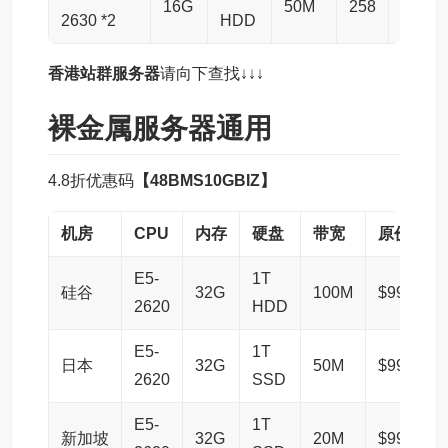
16G
50M
258
$139.
2630 *2
HDD
香港站群服务器
请向下查找↓↓↓
裸金属服务器
通用
4.8折优惠码
【48BMS10GBIZ】
机房
CPU
内存
硬盘
带宽
原价
E5-
1T
硅谷
32G
100M
$99.00
2620
HDD
E5-
1T
日本
32G
50M
$99.00
2620
SSD
E5-
1T
新加坡
32G
20M
$99.00