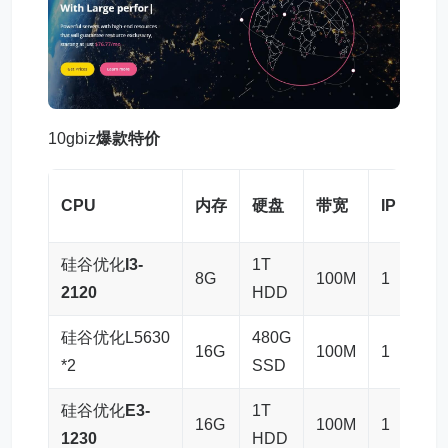
10gbiz
爆款特价
价格
CPU
内存
硬盘
带宽
IP
美
硅谷优化
I3-
1T
8G
100M
1
$36
2120
HDD
硅谷优化L5630
480G
16G
100M
1
$48
*2
SSD
硅谷优化
E3-
1T
16G
100M
1
$60
1230
HDD