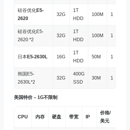
硅谷优化
E5-
1T
32G
100M
1
$85
2620
HDD
硅谷优化E5-
1T
32G
100M
1
$86
2620 *2
HDD
1T
日本
E5-2630L
16G
50M
1
$78
HDD
韩国E5-
400G
32G
30M
1
$78
2630L*2
SSD
美国特价 – 1G不限制
价格/
CPU
内存
硬盘
带宽
IP
购
美元