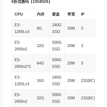
6折优惠码【10GBIZ6】
CPU
内存
硬盘
带宽
IP
防
E3-
240G
8G
20M
3
20
1265Lv3
SSD
E5-
500G
32G
20M
3
20
2650v2
SSD
E5-
500G
64G
20M
3
20
2650v2*2
SSD
E3-
240G
16G
20M
232(8C)
5G
1265Lv3
SSD
E5-
500G
32G
20M
232(8C)
5G
2650v2
SSD