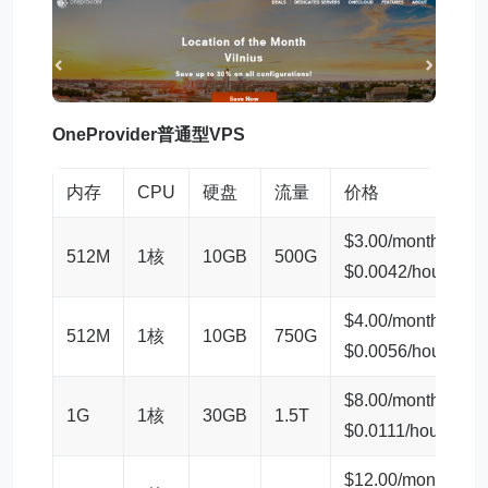
OneProvider普通型VPS
内存
CPU
硬盘
流量
价格
$3.00/month
512M
1核
10GB
500G
$0.0042/hour
$4.00/month
512M
1核
10GB
750G
$0.0056/hour
$8.00/month
1G
1核
30GB
1.5T
$0.0111/hour
$12.00/month