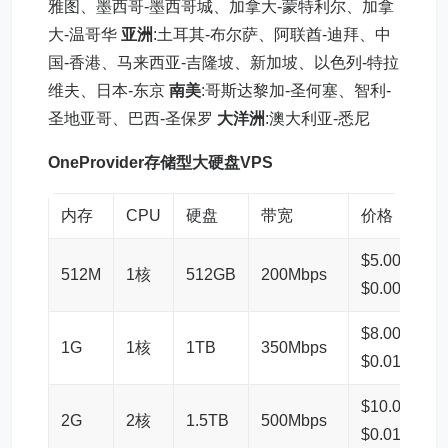
雅图、墨西哥-墨西哥城、加拿大-蒙特利尔、加拿
大-温哥华
亚洲
:土耳其-布尔萨、阿联酋-迪拜、中
国-香港、马来西亚-吉隆坡、新加坡、以色列-特拉
维夫、日本-东京
南美
:哥斯达黎加-圣何塞、智利-
圣地亚哥、巴西-圣保罗
大洋洲
:澳大利亚-悉尼
OneProvider存储型
大硬盘
VPS
内存
CPU
硬盘
带宽
价格
$5.00/mont
512M
1核
512GB
200Mbps
$0.0069/hou
$8.00/mont
1G
1核
1TB
350Mbps
$0.0111/hou
$10.00/mon
2G
2核
1.5TB
500Mbps
$0.0139/hou