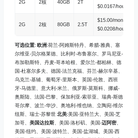
2G
2核
40GB
2T
$0.0167/hour
$15.00/month
2G
2核
80GB
2.5T
$0.0208/hour
可选位置
:
欧洲
:荷兰-阿姆斯特丹、希腊-雅典、塞
尔维亚-贝尔格莱德、比利时-布鲁塞尔、罗马尼亚-
布加勒斯特、丹麦-哥本哈根、爱尔兰-都柏林、德
国-杜塞尔多夫、德国-法兰克福、芬兰-赫尔辛基、
乌克兰-基辅、葡萄牙-里斯本、英国-伦敦、西班
牙-马德里、意大利-米兰、俄罗斯-莫斯科、挪威-
奥斯陆、法国-巴黎、保加利亚-索菲亚、瑞典-斯德
哥尔摩、波兰-华沙、奥地利-维也纳、立陶宛-维尔
纽斯、瑞士-苏黎世
北美
:美国-亚特兰大、美国-芝
加哥、
美国达拉斯
、美国-洛杉矶、美国-
迈阿密
、
美国-纽约、美国-波特兰、美国-盐湖城、美国-西