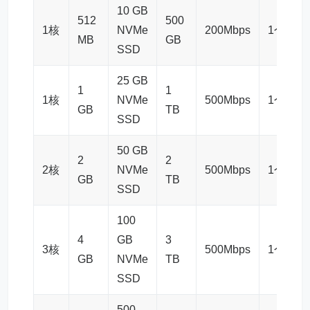
10 GB
512
500
1核
NVMe
200Mbps
1个
MB
GB
SSD
25 GB
1
1
1核
NVMe
500Mbps
1个
GB
TB
SSD
50 GB
2
2
2核
NVMe
500Mbps
1个
GB
TB
SSD
100
4
GB
3
3核
500Mbps
1个
GB
NVMe
TB
SSD
500