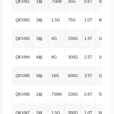
QKVM1
1核
756M
35G
0.6T
50M
QKVM2
2核
1.5G
75G
1.0T
60M
QKVM3
3核
4G
150G
1.5T
100M
QKVM4
4核
8G
300G
2.5T
100M
QKVM5
5核
16G
600G
3.5T
100M
QKVM6
1核
756M
150G
0.6T
50M
QKVM7
2核
1.5G
300G
1.0T
60M