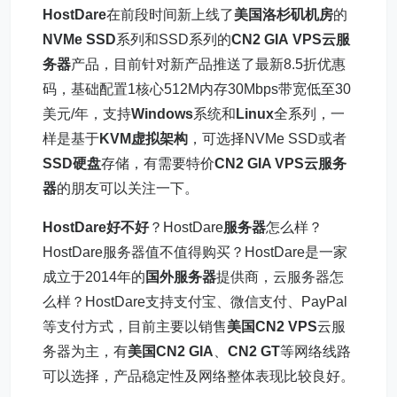
HostDare
在前段时间新上线了
美国洛杉矶机房
的
NVMe SSD
系列和SSD系列的
CN2 GIA
VPS云服
务器
产品，目前针对新产品推送了最新8.5折优惠
码，基础配置1核心512M内存30Mbps带宽低至30
美元/年，支持
Windows
系统和
Linux
全系列，一
样是基于
KVM虚拟架构
，可选择NVMe SSD或者
SSD硬盘
存储，有需要特价
CN2 GIA VPS
云服务
器
的朋友可以关注一下。
HostDare好不好
？HostDare
服务器
怎么样？
HostDare服务器值不值得购买？HostDare是一家
成立于2014年的
国外服务器
提供商，云服务器怎
么样？HostDare支持支付宝、微信支付、PayPal
等支付方式，目前主要以销售
美国CN2 VPS
云服
务器为主，有
美国CN2 GIA
、
CN2 GT
等网络线路
可以选择，产品稳定性及网络整体表现比较良好。