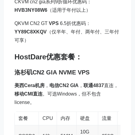
CKVM cn2 gia系列9折循环优惠码：
HVB3NY08W6
（适用于年付以上）
QKVM CN2 GT
VPS
6.5折优惠码：
YY89C8XKQV
（仅半年、年付、两年付、三年付
可享）
HostDare优惠套餐：
洛杉矶
CN2 GIA
NVME VPS
美西Cera机房
，
电信CN2 GIA
，
联通4837
直连，
移动CMI直连
。可选Windows，但不包含
license。
套餐
CPU
内存
硬盘
流量
带宽
10G