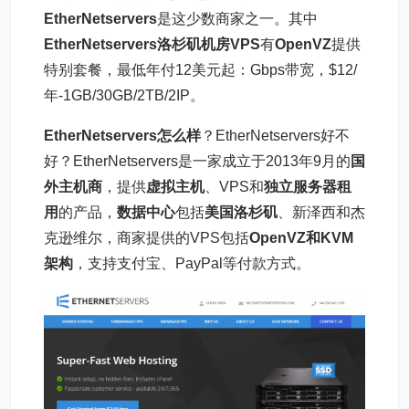
EtherNetservers
是这少数商家之一。其中
EtherNetservers洛杉矶机房
VPS
有
OpenVZ
提供
特别套餐，最低年付12美元起：Gbps带宽，$12/
年-1GB/30GB/2TB/2IP。
EtherNetservers怎么样
？EtherNetservers好不
好？EtherNetservers是一家成立于2013年9月的
国
外主机商
，提供
虚拟主机
、VPS和
独立服务器租
用
的产品，
数据中心
包括
美国洛杉矶
、新泽西和杰
克逊维尔，商家提供的VPS包括
OpenVZ和KVM
架构
，支持支付宝、PayPal等付款方式。