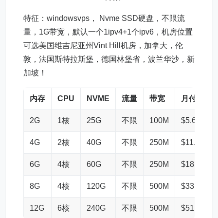
特征：windowsvps， Nvme SSD硬盘，不限流
量，1G带宽，默认一个1ipv4+1个ipv6，机房位置
可选美国维吉尼亚州Vint Hill机房，加拿大，伦
敦，法国斯特拉斯堡，德国林堡省，波兰华沙，新
加坡！
内存
CPU
NVME
流量
带宽
月付
2G
1核
25G
不限
100M
$5.63
4G
2核
40G
不限
250M
$11.25
6G
4核
60G
不限
250M
$18.75
8G
4核
120G
不限
500M
$33.75
12G
6核
240G
不限
500M
$51.75