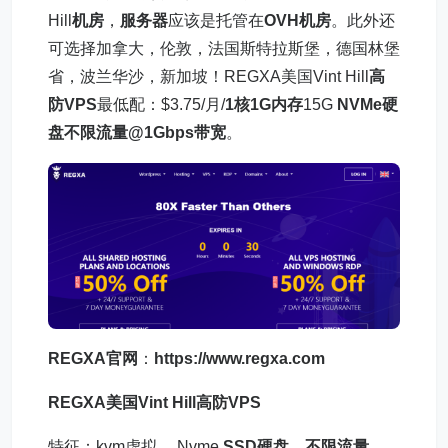
Hill
机房
，
服务器
应该是托管在
OVH机房
。此外还
可选择加拿大，伦敦，法国斯特拉斯堡，德国林堡
省，波兰华沙，新加坡！REGXA美国Vint Hill
高
防VPS
最低配：$3.75/月/
1核1G内存
15G
NVMe硬
盘
不限流量@1Gbps带宽
。
REGXA官网
：
https://www.regxa.com
REGXA美国Vint Hill
高防
VPS
特征：kvm虚拟， Nvme
SSD硬盘
，
不限流量
，