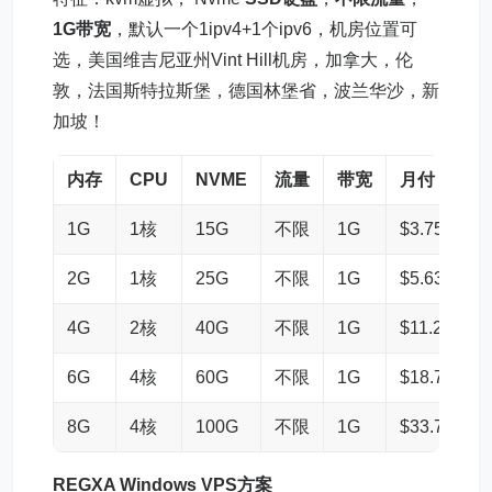
1G带宽
，默认一个1ipv4+1个ipv6，机房位置可
选，美国维吉尼亚州Vint Hill机房，加拿大，伦
敦，法国斯特拉斯堡，德国林堡省，波兰华沙，新
加坡！
内存
CPU
NVME
流量
带宽
月付
1G
1核
15G
不限
1G
$3.75
2G
1核
25G
不限
1G
$5.63
4G
2核
40G
不限
1G
$11.25
6G
4核
60G
不限
1G
$18.75
8G
4核
100G
不限
1G
$33.75
REGXA
Windows VPS
方案