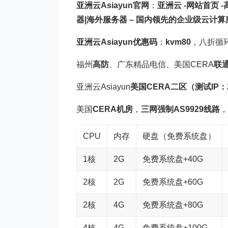
亚洲云Asiayun官网
：
亚洲云 -网站首页 
器|海外服务器 – 国内领先的企业级云计算服务提
亚洲云Asiayun优惠码
：
kvm80
，八折循
福州
高防
、广东精品电信、美国CERA
联通
亚洲云Asiayun
美国CERA二区
（测试IP：23
美国
CERA机房
，
三网强制AS9929线路
，
CPU
内存
硬盘（免费系统盘）
1核
2G
免费系统盘+40G
2核
2G
免费系统盘+60G
2核
4G
免费系统盘+80G
4核
4G
免费系统盘+100G