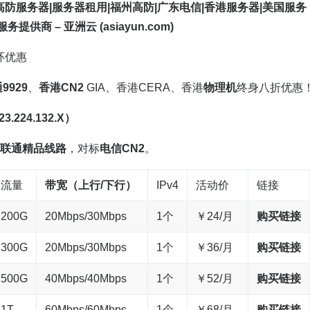
-高防服务器|服务器租用|福州高防|广东电信|香港服务器|美国服务
供商 – 亚洲云 (asiayun.com)
环优惠
9929
、
香港CN2
GIA、香港CERA、香港
物理机
终身八折优惠
.224.132.X）
联通精品线路
，对标
电信CN2
。
流量
带宽
（上行/下行）
IPv4
活动价
链接
200G
20Mbps/30Mbps
1个
￥24/月
购买链接
300G
20Mbps/30Mbps
1个
￥36/月
购买链接
500G
40Mbps/40Mbps
1个
￥52/月
购买链接
1T
60Mbps/60Mbps
1个
￥68/月
购买链接