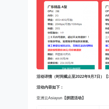
活动详情
（时间截止至2
022
年
9
月
7
日）【
活动内容如下：
亚洲云Asiayun
【拼团活动】