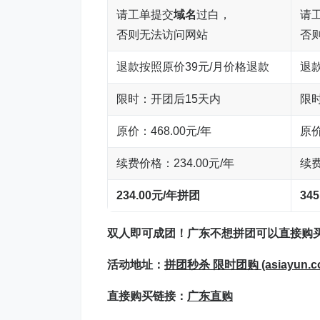
请工单提交
域名
过白，
请
否则无法访问网站
否
退款按照原价39元/月价格退款
退
限时：开团后15天内
限
原价：468.00元/年
原价
续费价格：234.00元/年
续费
234.00元/年拼团
34
双人
即可成团！
广东不想拼团可以直接购
活动地址：
拼团秒杀 限时团购 (asiayun.c
直接购买链接：
广东直购