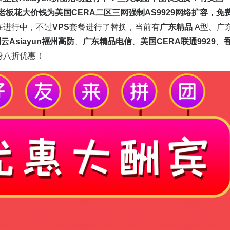
 老板花大价钱为美国CERA二区三网强制AS9929网络扩容，免
在进行中，不过
VPS
套餐进行了替换，当前有
广东精品
A型、广
洲云
Asiayun
福州高防
、
广东精品电信
、
美国CERA联通9929
、
身八折优惠！