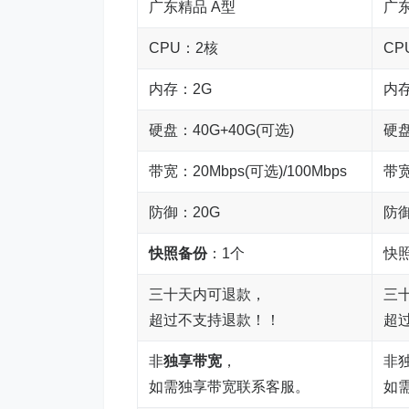
广东精品 A型
广东
CPU：2核
CP
内存：2G
内存
硬盘：40G+40G(可选)
硬盘
带宽：20Mbps(可选)/100Mbps
带宽
防御：20G
防御
快照备份
：1个
快
三十天内可退款，
三
超过不支持退款！！
超
非
独享带宽
，
非
如需独享带宽联系客服。
如