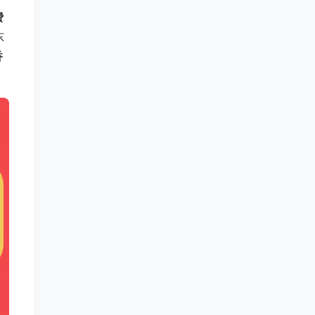
费
东
香