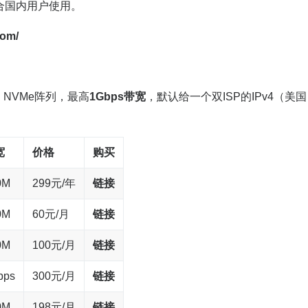
否适合国内用户使用。
com/
，NVMe阵列，最高
1Gbps带宽
，默认给一个双ISP的IPv4（美国
宽
价格
购买
0M
299元/年
链接
0M
60元/月
链接
0M
100元/月
链接
bps
300元/月
链接
0M
198元/月
链接