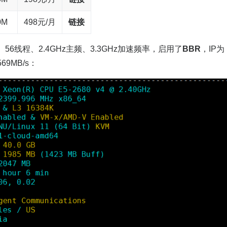
0M
498元/月
链接
56线程、2.4GHz主频、3.3GHz加速频率，启用了
BBR
，IP为
69MB/s：