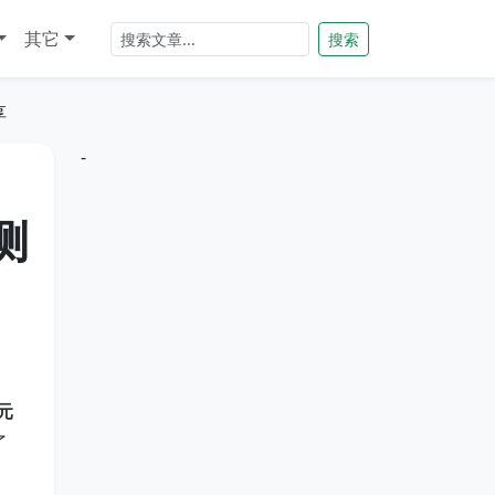
其它
搜索
享
-
测
9元
了