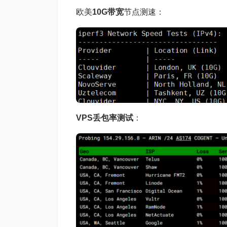
欧美
10G带宽
节点测速：
VPS丢包率测试
：