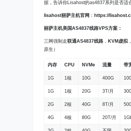
据，告诉你Lisahost的as4837系列是
lisahost丽萨主机官网
：
https://lisahost.
丽萨
主机
美国AS4837
线路
VPS
方案：
三网强制走
联通AS4837线路
，
KVM虚拟
原生）
内存
CPU
NVMe
流量
带
1G
1核
10G
400G
10
1G
1核
20G
3T/月
30
2G
2核
40G
8T/月
50
4G
4核
80G
20T/月
1G
2G
2核
40G
不限
20