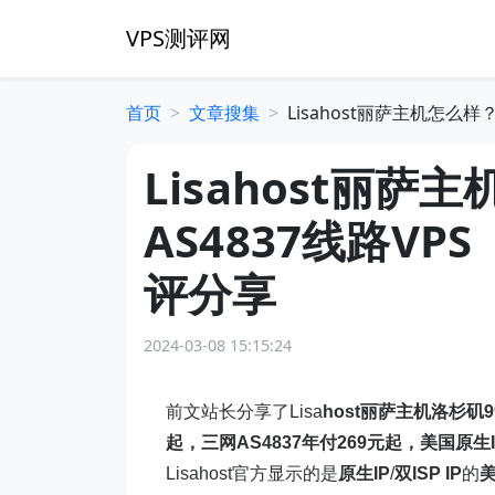
VPS测评网
首页
文章搜集
Lisahost丽萨主机怎么样？
Lisahost丽萨主
AS4837线路VPS
评分享
2024-03-08 15:15:24
前文站长分享了Lisa
host
丽萨主机
洛杉矶9
起，三网AS4837年付269元起，美国原生
Lisahost官方显示的是
原生IP
/
双ISP IP
的
美