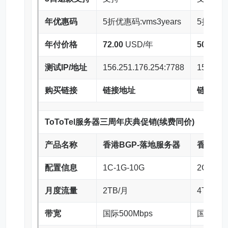
年优惠码
5折优惠码:vms3years
5折优惠码
年付价格
72.00
USD/年
50.00
U
测试IP/地址
156.251.176.254:7788
156.251
购买链接
链接地址
链接地
ToToTel服务器三周年庆典促销(续费同价)
产品名称
香港BGP
-落地服务器
香港
BG
配置信息
1C-1G-10G
2C-2G-
月度流量
2TB/月
4TB/月
带宽
国际500Mbps
国际500