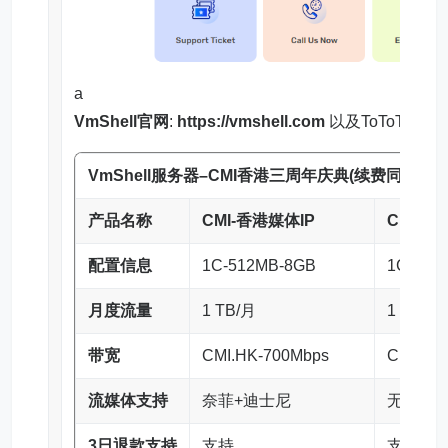
a
VmShell官网
:
https://vmshell.com
以及ToToTel官
VmShell
服务器
–
CMI
香港三周年庆典(续费同价)
产品名称
CMI-香港媒体IP
CMI-香
配置信息
1C-512MB-8GB
1C-512
月度流量
1 TB/月
1 TB/月
带宽
CMI.HK-700Mbps
CMI.HK
流媒体支持
奈菲+迪士尼
无NF和D
3日退款支持
支持
支持