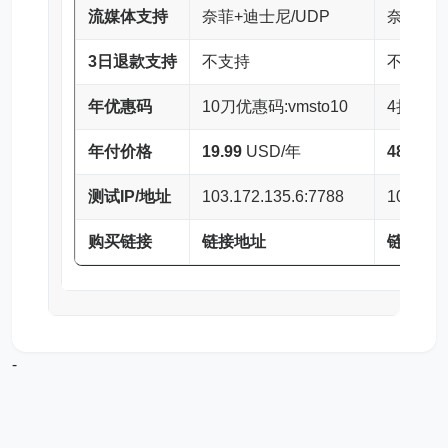
流媒体支持
奈菲+迪士尼/UDP
奈菲+迪
3日退款支持
不支持
不支持
年优惠码
10刀优惠码:vmsto10
4折优惠码:
年付价格
19.99
USD/年
48.00
U
测试IP/地址
103.172.135.6:7788
103.172
购买链接
链接地址
链接地
-