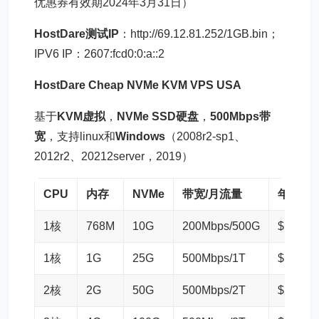
优惠券有效期2024年3月31日）
HostDare测试IP
：http://69.12.81.252/1GB.bin；
IPV6 IP：2607:fcd0:0:a::2
HostDare Cheap NVMe KVM
VPS
USA
基于
KVM虚拟
，
NVMe SSD硬盘
，
500Mbps带
宽
，支持linux和
Windows
（2008r2-sp1、
2012r2、20212server，2019）
CPU
内存
NVMe
带宽/月流量
年付
1核
768M
10G
200Mbps/500G
$10.4
1核
1G
25G
500Mbps/1T
$16
2核
2G
50G
500Mbps/2T
$28.4