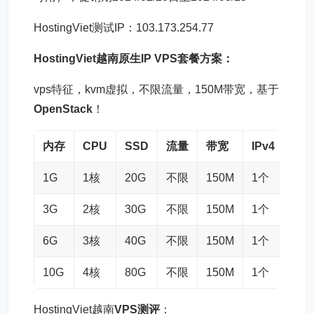
HostingViet测试IP：103.173.254.77
HostingViet
越南原生IP VPS
套餐方案：
vps特征，kvm虚拟，不限流量，150M带宽，基于
OpenStack
！
内存
CPU
SSD
流量
带宽
IPv4
年
1G
1核
20G
不限
150M
1个
$44
3G
2核
30G
不限
150M
1个
$10
6G
3核
40G
不限
150M
1个
$23
10G
4核
80G
不限
150M
1个
$38
HostingViet越南
VPS测评
：