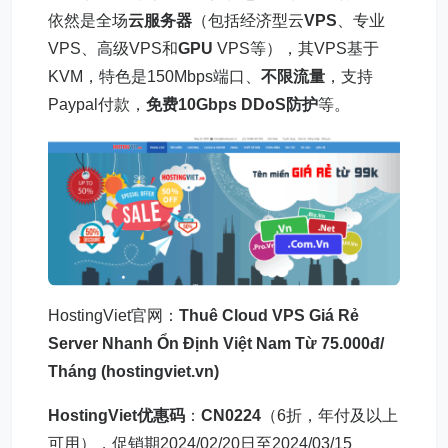
依然是全场
云服务器
（包括经济型云
VPS
、专业
VPS、高级VPS和
GPU
VPS等），其VPS基于
KVM，特色是150Mbps端口、
不限流量
，支持
Paypal付款，
免费10Gbps DDoS防护
等。
HostingViet官网：
Thuê Cloud VPS Giá Rẻ
Server Nhanh Ổn Định Việt Nam Từ 75.000đ/
Tháng (hostingviet.vn)
HostingViet优惠码
：
CN0224
（6折，年付及以上
可用），促销期2024/02/20日至2024/03/15