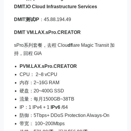
DMIT.IO Cloud Infrastructure Services
DMIT测试IP
：45.88.194.49
DMIT VM.LAX.sPro.CREATOR
sPro系列套餐，去程 Clou
df
lare Magic Transit 加
持，回程 GIA
PVM.LAX.sPro.CREATOR
CPU： 2~8 vCPU
内存：2~16G RAM
硬盘：20~400G SSD
流量：每月1500GB~38TB
IP：1 IPv4 + 1
IPv6
/64
防御：5Tbps+ DDoS Protection Always-On
带宽： 100~200Mbps