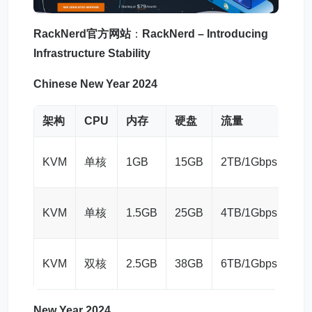
RackNerd官方网站
：
RackNerd – Introducing
Infrastructure Stability
Chinese New Year 2024
架构
CPU
内存
硬盘
流量
价
$10
KVM
单核
1GB
15GB
2TB/1Gbps
年
$16
KVM
单核
1.5GB
25GB
4TB/1Gbps
年
$23
KVM
双核
2.5GB
38GB
6TB/1Gbps
年
New Year 2024