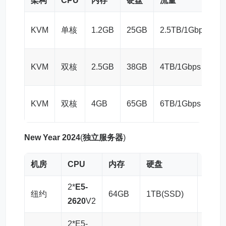
架构
CPU
内存
硬盘
流量
$
KVM
单核
1.2GB
25GB
2.5TB/1Gbps
$
KVM
双核
2.5GB
38GB
4TB/1Gbps
$
KVM
双核
4GB
65GB
6TB/1Gbps
New Year 2024
(
独立服务器
)
机房
CPU
内存
硬盘
流量
2*
E5-
纽约
64GB
1TB(SSD)
30TB
2620
V2
2*E5-