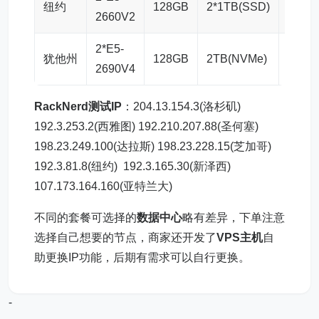
纽约
128GB
2*1TB(SSD)
50TB
2660V2
2*E5-
犹他州
128GB
2TB(NVMe)
100T
2690V4
RackNerd测试IP
：204.13.154.3(洛杉矶)
192.3.253.2(西雅图) 192.210.207.88(圣何塞)
198.23.249.100(达拉斯) 198.23.228.15(芝加哥)
192.3.81.8(纽约) 192.3.165.30(新泽西)
107.173.164.160(亚特兰大)
不同的套餐可选择的
数据中心
略有差异，下单注意
选择自己想要的节点，商家还开发了
VPS主机
自
助更换IP功能，后期有需求可以自行更换。
-