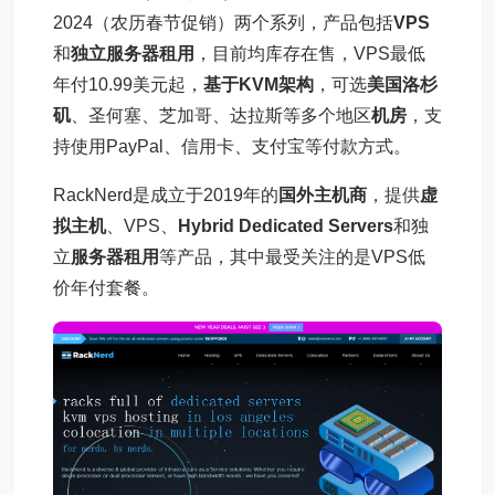
2024（农历春节促销）两个系列，产品包括
VPS
和
独立服务器租用
，目前均库存在售，VPS最低
年付10.99美元起，
基于KVM架构
，可选
美国洛杉
矶
、圣何塞、芝加哥、达拉斯等多个地区
机房
，支
持使用PayPal、信用卡、支付宝等付款方式。
RackNerd是成立于2019年的
国外主机商
，提供
虚
拟主机
、VPS、
Hybrid Dedicated Servers
和独
立
服务器租用
等产品，其中最受关注的是VPS低
价年付套餐。