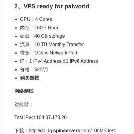
2、VPS ready for palworld
CPU：4 Cores
内存：16GB Ram
硬盘：40 GB storage
流量：10 TB Monthly Transfer
带宽：1Gbps Network Port
IP：1 IPv4 Address &1
IPv6
Address
价格：$25/月
购买链接
网络测试
达拉斯：
Test IPv4: 104.37.173.20
下载：http://dal-lg.
spinservers
.com/100MB.test