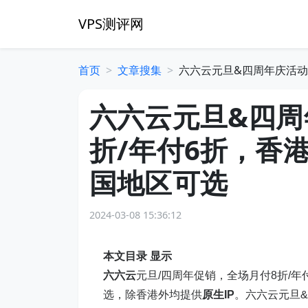
VPS测评网
首页
文章搜集
六六云元旦&四周年庆活动
六六云元旦&四周
折/年付6折，香
国地区可选
2024-03-08 15:36:12
本文目录
显示
六六云
元旦/四周年促销，全场月付8折/
选，除香港外均提供
原生IP
。六六云元旦&