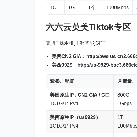
1C
1G
1个
1000Mbps
六六云英美Tiktok专区
支持Tiktok和[开源智能]GPT
美西CN2 GIA
：
http://awe-us-cn2.666
美西9929
：
http://us-9929-bsc3.666cl
套餐、配置
月流量、
美国原生IP
/
CN2 GIA
/
G口
800G
1C1G/1*IPv4
1Gbps
美西原生IP
（us9929）
1T
1C1G/1*IPv4
100Mbp