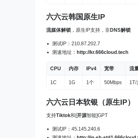
六六云
韩国原生IP
流媒体解锁
，原生IP支持，非
DNS解锁
测试IP：210.87.202.7
测速地址：
http://kr.666cloud.tech
CPU
内存
IPv4
宽带
流
1C
1G
1个
50Mbps
1T
六六云日本软银
（原生IP）
支持
Tiktok
和[
开源
智能]GPT
测试IP：45.145.240.6
测速地址：
http://jp-sb-std1.666cloud