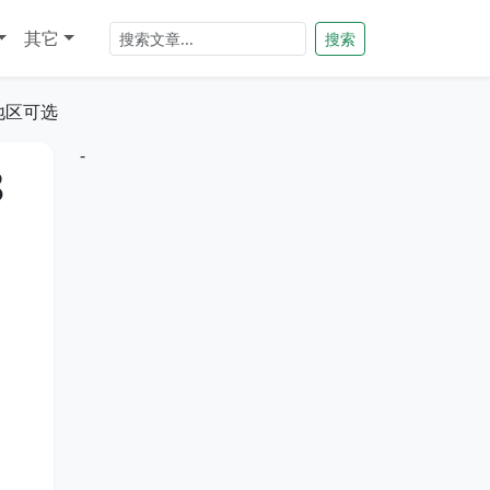
其它
搜索
地区可选
-
8
、