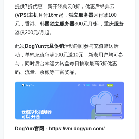
提供7折优惠，新开经典云8折，优惠后经典云
(
VPS
)
主机
月付16元起，
独立服务器
月付减100
元，香港、
韩国独立服务器
300元月/起，重庆
服务
器
仅200元/月起。
此次
DogYun元旦促销
活动期间参与充值赠送活
动，单笔充值每满100元送10元，新老用户均可参
与，同时后台幸运大转盘每日抽取最高5折优惠
码、流量、余额等丰富奖品。
DogYun
官网
：
https://vm.dogyun.com/