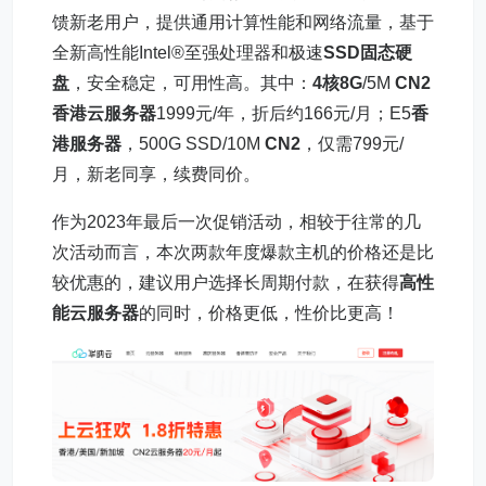
馈新老用户，提供通用计算性能和网络流量，基于
全新高性能Intel®至强处理器和极速
SSD固态硬
盘
，安全稳定，可用性高。其中：
4核8G
/5M
CN2
香港云服务器
1999元/年，折后约166元/月；E5
香
港服务器
，500G SSD/10M
CN2
，仅需799元/
月，新老同享，续费同价。
作为2023年最后一次促销活动，相较于往常的几
次活动而言，本次两款年度爆款主机的价格还是比
较优惠的，建议用户选择长周期付款，在获得
高性
能云服务器
的同时，价格更低，性价比更高！