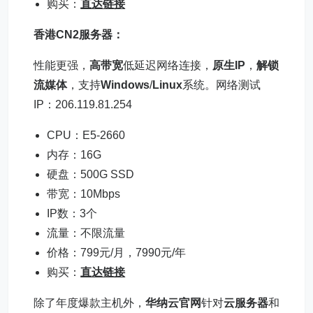
购买：
直达链接
香港
CN2
服务器
：
性能更强，
高带宽
低延迟网络连接，
原生IP
，
解锁
流媒体
，支持
Windows
/
Linux
系统。网络测试
IP：206.119.81.254
CPU：E5-2660
内存：16G
硬盘：500G SSD
带宽：10Mbps
IP数：3个
流量：不限流量
价格：799元/月，7990元/年
购买：
直达链接
除了年度爆款主机外，
华纳云官网
针对
云服务器
和