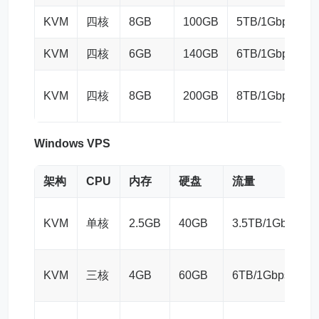
KVM
四核
8GB
100GB
5TB/1Gbps
KVM
四核
6GB
140GB
6TB/1Gbps
KVM
四核
8GB
200GB
8TB/1Gbps
Windows VPS
架构
CPU
内存
硬盘
流量
KVM
单核
2.5GB
40GB
3.5TB/1Gbps
KVM
三核
4GB
60GB
6TB/1Gbps