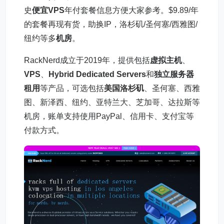
史
便宜VPS
年付套餐信息方便大家参考。$9.89/年
的套餐再现有货，助换IP，洛杉矶/圣何塞/西雅图/
纽约等多
机房
。
RackNerd成立于2019年，提供包括
虚拟主机
、
VPS
、
Hybrid Dedicated Servers
和
独立服务器
租用
等产品，可选包括
美国洛杉矶
、圣何塞、西雅
图、新泽西、纽约、亚特兰大、芝加哥、达拉斯等
机房，账单支持使用PayPal、信用卡、支付宝等
付款方式。