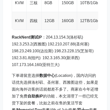
KVM
三核
8GB
150GB
10TB/1Gbps
KVM
四核
12GB
160GB
12TB/1Gbps
RackNerd测试IP
：204.13.154.3(洛杉矶)
192.3.253.2(西雅图) 192.210.207.88(圣何塞)
198.23.249.100(达拉斯) 198.23.228.15(芝加哥)
192.3.81.8(纽约) 192.3.165.30(新泽西)
107.173.164.160(亚特兰大)
下单请留意选择
数据中心
(Location)，国内访问的
话优先选择洛杉矶、圣何塞、西雅图这些，如果是
面向海外访客的话就都差不多了。商家在今年还增
加了免费
自助换IP
的功能，本文清理了一些已经无
货下架的套餐，比如之前在售的复活节套
餐/
Memorial Day
套餐/4th of July套餐/
双十一
套餐