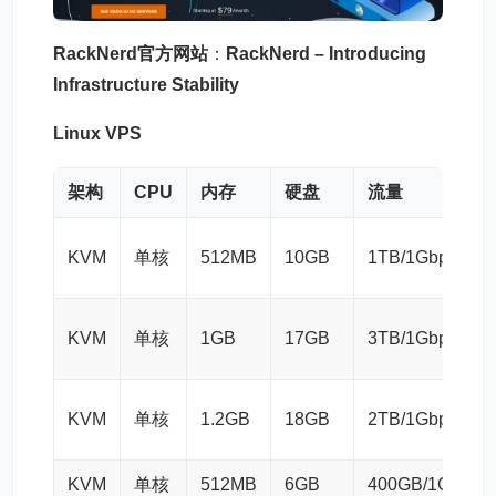
RackNerd官方网站
：
RackNerd – Introducing
Infrastructure Stability
Linux VPS
架构
CPU
内存
硬盘
流量
KVM
单核
512MB
10GB
1TB/1Gbps
KVM
单核
1GB
17GB
3TB/1Gbps
KVM
单核
1.2GB
18GB
2TB/1Gbps
KVM
单核
512MB
6GB
400GB/1Gbps