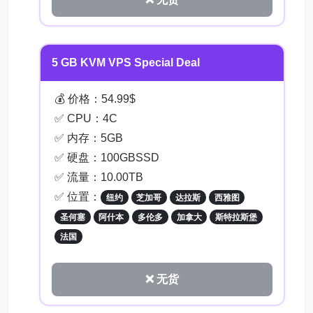
5 GB KVM VPS Special Deal
💰 价格：54.99$
✅ CPU：4C
✅ 内存：5GB
✅ 硬盘：100GBSSD
✅ 流量：10.00TB
✅ 位置：
纽约
芝加哥
达拉斯
西雅图
圣何塞
阿什本
多伦多
加拿大
斯特拉斯堡
法国
❌ 无货