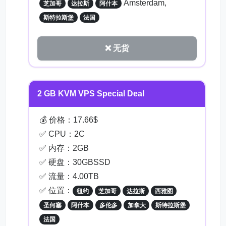
Amsterdam,
芝加哥
达拉斯
阿什本
斯特拉斯堡
法国
❌ 无货
2 GB KVM VPS Special Deal
💰 价格：17.66$
✅ CPU：2C
✅ 内存：2GB
✅ 硬盘：30GBSSD
✅ 流量：4.00TB
✅ 位置：
纽约
芝加哥
达拉斯
西雅图
圣何塞
阿什本
多伦多
加拿大
斯特拉斯堡
法国