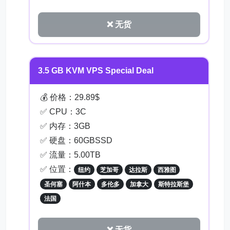
❌ 无货
3.5 GB KVM VPS Special Deal
💰 价格：29.89$
✅ CPU：3C
✅ 内存：3GB
✅ 硬盘：60GBSSD
✅ 流量：5.00TB
✅ 位置：
纽约
芝加哥
达拉斯
西雅图
圣何塞
阿什本
多伦多
加拿大
斯特拉斯堡
法国
❌ 无货