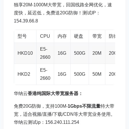
独享20M-1000M大带宽，回国线路全网优化，速
度快，延迟低，免费送20G防御！测试IP：
154.39.66.8
型号
CPU
内存
硬盘
带宽
防御
E5-
9
HKD10
16G
500G
20M
20G
2660
E5-
1
HKD2
16G
500G
50M
20G
2660
华纳云
香港纯
国际大带宽服务器
：
免费20G防御，支持100M-
1Gbps不限流量
特大带
宽，适合视频/直播/下载/CDN等大带宽业务使用。
华纳云测试ip：156.240.111.254