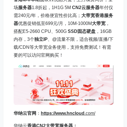
场
服务器
1.8折起，1H1G 5M
CN2云服务器
年付仅
需240元/年，价格便宜性价比高；
大带宽香港服务
器
优惠促销低至699元/月，10M-1000M
大带宽
，
搭配E5-2660 CPU、500G
SSD固态硬盘
，16GB
内存，3个
独立IP
、@流量不限，适合视频/直播/下
载/CDN等大带宽业务使用，支持免费测试！有需
要的可以访问官网购买！
华纳云官网
：
https://www.
hncloud
.com/
华纳云
香港CN2
大带宽服务器
：