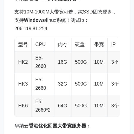
支持10M-1000M大带宽可选，纯SSD固态硬盘，
支持
Windows
/linux系统！测试ip：
206.119.81.254
型号
CPU
内存
硬盘
带宽
IP
价
E5-
699
HK2
16G
500G
10M
3个
2660
月
E5-
799
HK3
32G
500G
10M
3个
2660
月
E5-
129
HK6
64G
500G
10M
3个
2660*2
月
华纳云
香港
优化回国
大带宽服务器：