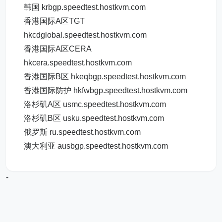
韩国 krbgp.speedtest.hostkvm.com
香港国际A区TGT
hkcdglobal.speedtest.hostkvm.com
香港国际A区CERA
hkcera.speedtest.hostkvm.com
香港国际B区 hkeqbgp.speedtest.hostkvm.com
香港国际防护 hkfwbgp.speedtest.hostkvm.com
洛杉矶A区 usmc.speedtest.hostkvm.com
洛杉矶B区 usku.speedtest.hostkvm.com
俄罗斯 ru.speedtest.hostkvm.com
澳大利亚 ausbgp.speedtest.hostkvm.com
-