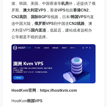
坡、韩国、美国、中国香港等
机房
外，还提供了俄
罗斯、
澳大利亚VPS
，香港
VPS
包括
香港CN2
、
CN2高防
、
国际BGP
等线路，日本/
韩国VPS
均直
连中国大陆，
俄罗斯VPS
到中国含
CN2线路
、澳
大利亚VPS
国内直连
，低延迟，建站或者远程办
公等都是不错的选择。
HostKvm官网
：
https://hostkvm.com
HostKvm
韩国VPS