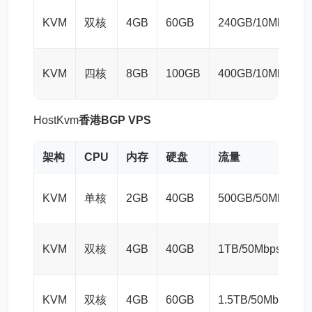
KVM
双核
4GB
60GB
240GB/10Mbps
KVM
四核
8GB
100GB
400GB/10Mbps
HostKvm
香港BGP VPS
架构
CPU
内存
硬盘
流量
KVM
单核
2GB
40GB
500GB/50Mbps
KVM
双核
4GB
40GB
1TB/50Mbps
KVM
双核
4GB
60GB
1.5TB/50Mbps