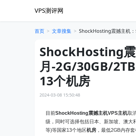
VPS测评网
首页
文章搜集
ShockHosting震撼主机
ShockHosting
月-2G/30GB/
13个机房
2024-03-08 15:50:48
目前
ShockHosting震撼主机
VPS主机
取消
级，同时可选择包括日本、新加坡、澳大利亚
等)等国家13个地区
机房
，最低2GB内存套