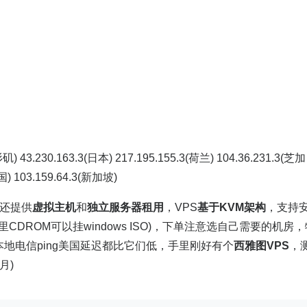
矶) 43.230.163.3(日本) 217.195.155.3(荷兰) 104.36.231.3(芝加
国) 103.159.64.3(新加坡)
S外还提供
虚拟主机
和
独立服务器租用
，VPS
基于KVM架构
，支持
面板里CDROM可以挂windows ISO)，下单注意选自己需要的机房
本地电信ping美国延迟都比它们低，手里刚好有个
西雅图VPS
，
月)