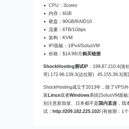
CPU：3cores
内存：6GB
硬盘：90GB/RAID10
流量：6TB/1Gbps
架构：KVM
IP/面板：1IPv4/SolusVM
价格：$14.99/月
购买链接
ShockHosting测试IP
：199.87.210.4(洛杉
哥) 172.96.139.3(达拉斯) 45.155.39.3(英
ShockHosting成立于2013年，除了VP
装
Linux
或者
Windows
系统(SolusVM
别注意新加坡、日本都不是
国内直连
，我
试：
http://209.182.225.102/
(有效期：1个