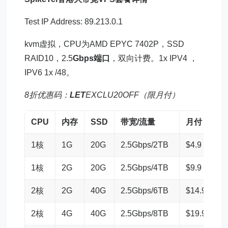
Test IP Address: 89.213.0.1
kvm虚拟，CPU为AMD EPYC 7402P，SSD
RAID10，2.5
Gbps端口
，双向计费。1x IPV4 ，
IPV6 1x /48。
8折优惠码：
LET
EXCLU20OFF（限月付）
CPU
内存
SSD
带宽/流量
月付
购
1核
1G
20G
2.5Gbps/2TB
$4.9
链
1核
2G
20G
2.5Gbps/4TB
$9.9
链
2核
2G
40G
2.5Gbps/6TB
$14.9
链
2核
4G
40G
2.5Gbps/8TB
$19.9
链