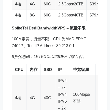
4核
4G
60G
2.5Gbps/20TB
$39.9
链
4核
8G
60G
2.5Gbps/40TB
$79.9
链
SpikeTel DediBandwidthVPS – 流量不限
100M带宽，流量不限，CPU为AMD EPYC
7402P。Test IP Address: 89.213.0.1
8折优惠码：LETEXCLU20OFF（限月付）
CPU
内存
SSD
IP
带宽/流量
月付
IPV4
– 2x
IPV4
100Mbps/
4核
4G
40G
$59.9
IPV6
不限
– 2x