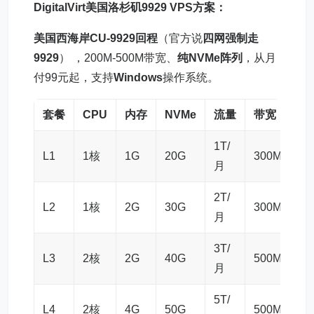
DigitalVirt
美国洛杉矶9929
VPS
方案：
美国西海岸CU-9929回程
（官方说
四网强制走
9929
） ，200M-500M带宽、
纯NVMe阵列
，从月
付99元起，支持
Windows
操作系统。
套餐
CPU
内存
NVMe
流量
带宽
月
1T/
L1
1核
1G
20G
300M
3
月
2T/
L2
1核
2G
30G
300M
5
月
3T/
L3
2核
2G
40G
500M
7
月
5T/
L4
2核
4G
50G
500M
9