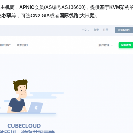
人
主机
商，
APNIC
会员(AS编号AS136600)，提供
基于KVM架构
洛杉矶
等，可选
CN2 GIA
或者
国际线路
(
大带宽
)。