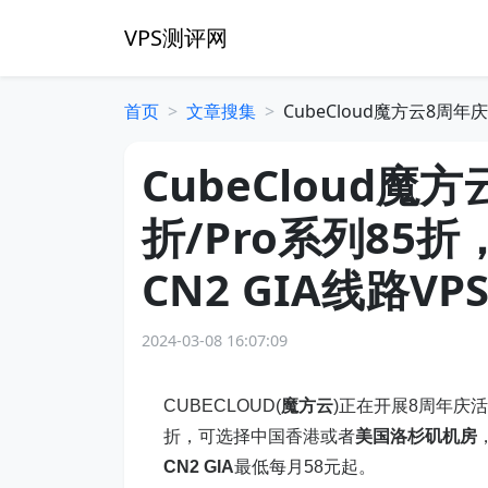
VPS测评网
首页
文章搜集
CubeCloud魔方云8周年庆
CubeCloud魔
折/Pro系列85折
CN2 GIA线路VP
2024-03-08 16:07:09
CUBECLOUD(
魔方云
)正在开展8周年庆活
折，可选择中国香港或者
美国洛杉矶机房
CN2 GIA
最低每月58元起。