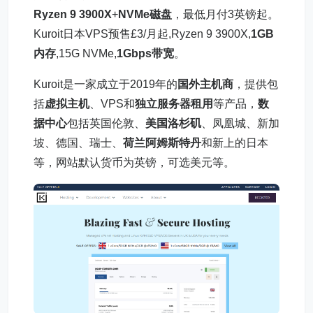
Ryzen 9 3900X
+
NVMe磁盘
，最低月付3英镑起。
Kuroit日本VPS预售£3/月起,Ryzen 9 3900X,
1GB
内存
,15G NVMe,
1Gbps带宽
。
Kuroit是一家成立于2019年的
国外主机商
，提供包
括
虚拟主机
、VPS和
独立服务器租用
等产品，
数
据中心
包括英国伦敦、
美国洛杉矶
、凤凰城、新加
坡、德国、瑞士、
荷兰阿姆斯特丹
和新上的日本
等，网站默认货币为英镑，可选美元等。