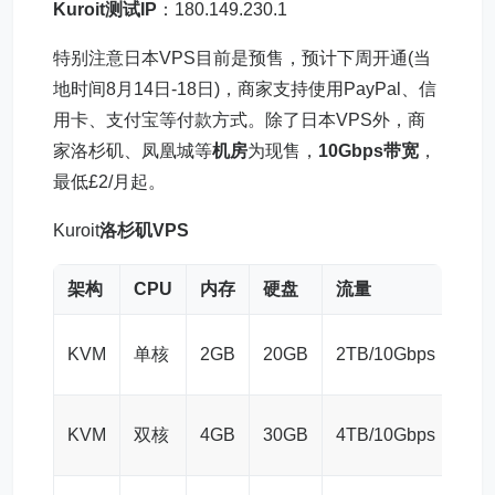
Kuroit测试IP
：180.149.230.1
特别注意日本VPS目前是预售，预计下周开通(当
地时间8月14日-18日)，商家支持使用PayPal、信
用卡、支付宝等付款方式。除了日本VPS外，商
家洛杉矶、凤凰城等
机房
为现售，
10Gbps带宽
，
最低£2/月起。
Kuroit
洛杉矶VPS
架构
CPU
内存
硬盘
流量
价
£3/
KVM
单核
2GB
20GB
2TB/10Gbps
月
£5/
KVM
双核
4GB
30GB
4TB/10Gbps
月