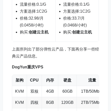
流量价格:0.1/G
流量价格:0.1/G
流
方案选择:1C2G
方案选择:1C2G
方
价格:32.98/月
价格:33.7/月
价
(0.0458/小时)
(0.0468/小时)
(0
购买:
创建云主机
购买:
创建云主机
购
上面所列出了部分弹性云产品，下面再分享一些经
典云产品信息。
DogYun重庆
VPS
架构
CPU
内存
硬盘
流量
KVM
双核
4GB
60GB
1TB/50Mbps
KVM
四核
8GB
120GB
2TB/75Mbps