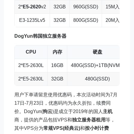
2*
E5-2620
v2
32GB
960G(SSD)
15M入/10M
E3-1235Lv5
32GB
800G(SSD)
20M入/15M
DogYun
韩国独立服务器
CPU
内存
硬盘
2*E5-2630L
16GB
480G(SSD)+1TB(NVMe)
2*E5-2630L
32GB
480G(SSD)
用户下单请留意使用优惠码，本次活动时间为7月
17日-7月23日，优惠码均为永久折扣，续费同
价。DogYun(
狗云
)是成立于2019年的国人
主机
商，提供的产品包括VPS和
独立服务器租用
等，
其中VPS分为
常规VPS(经典云)
和
按小时计费