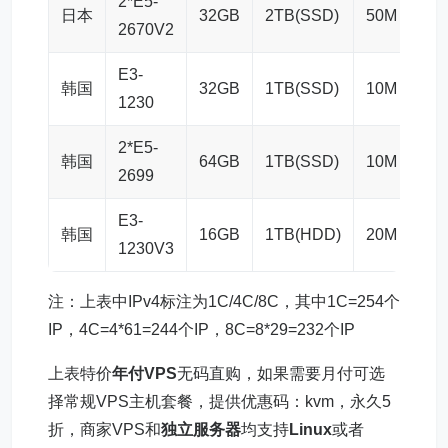
2*E5-
日本
32GB
2TB(SSD)
50M
4C
2670V2
E3-
韩国
32GB
1TB(SSD)
10M
1C
1230
2*E5-
韩国
64GB
1TB(SSD)
10M
1C
2699
E3-
韩国
16GB
1TB(HDD)
20M
1C
1230V3
注：上表中IPv4标注为1C/4C/8C，其中1C=254个
IP，4C=4*61=244个IP，8C=8*29=232个IP
上表特价
年付VPS
无码直购，如果需要月付可选
择常规VPS主机套餐，提供优惠码：kvm，永久5
折，商家VPS和
独立服务器
均支持
Linux
或者