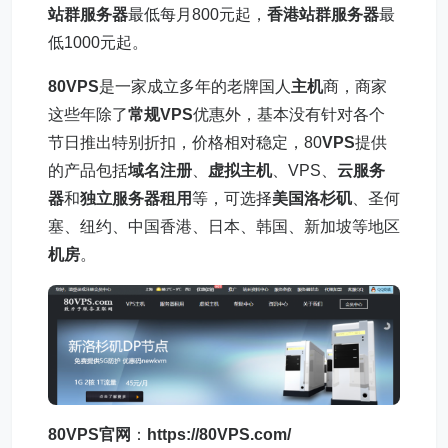
站群服务器
最低每月800元起，
香港站群服务器
最
低1000元起。
80VPS
是一家成立多年的老牌国人
主机
商，商家
这些年除了
常规VPS
优惠外，基本没有针对各个
节日推出特别折扣，价格相对稳定，80
VPS
提供
的产品包括
域名注册
、
虚拟主机
、VPS、
云服务
器
和
独立服务器租用
等，可选择
美国洛杉矶
、圣何
塞、纽约、中国香港、日本、韩国、新加坡等地区
机房
。
80VPS官网
：
https://80VPS.com/