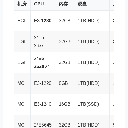
机房
CPU
内存
硬盘
流量
EGI
E3-1230
32GB
1TB(HDD)
30TB/
2*E5-
EGI
32GB
1TB(HDD)
30TB/
26xx
2*
E5-
EGI
32GB
1TB(HDD)
30TB/
2620
V4
MC
E3-1220
8GB
1TB(HDD)
15TB/
MC
E3-1240
16GB
1TB(SSD)
15TB/
MC
2*E5645
32GB
1TB(HDD)
50TB/