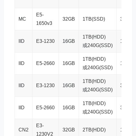
E5-
MC
32GB
1TB(SSD)
30TB/
1650v3
1TB(HDD)
IID
E3-1230
16GB
100M
或240G(SSD)
1TB(HDD)
IID
E5-2660
16GB
100M
或240G(SSD)
1TB(HDD)
IID
E3-1230
16GB
30M
大
或240G(SSD)
1TB(HDD)
IID
E5-2660
16GB
30M
或240G(SSD)
E3-
CN2
32GB
2TB(HDD)
100M
1230V2