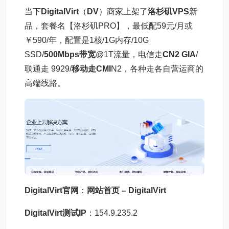
当下
DigitalVirt
（
DV
）商家上架了
洛杉矶VPS
新
品，套餐名【洛杉矶PRO】，最低配59元/月或
￥590/年，配置是1核/1G内存/10G
SSD/
500Mbps带宽
@1T流量，电信走
CN2 GIA
/
联通走 9929/
移动走CMI
N2，各种走各自营运商的
高端线路。
DigitalVirt官网
：
网站首页 – DigitalVirt
DigitalVirt测试IP
：154.9.235.2