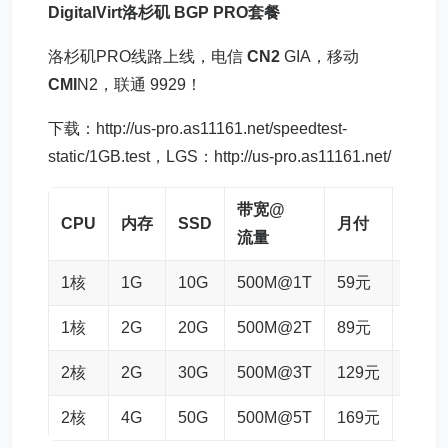
DigitalVirt洛杉矶
BGP
PRO套餐
洛杉矶PRO线路上线，电信
CN2
GIA，移动
CMI
N2，联通 9929！
下载：http://us-pro.as11161.net/speedtest-
static/1GB.test，LGS：http://us-pro.as11161.net/
带宽@
CPU
内存
SSD
月付
购买
流量
1核
1G
10G
500M@1T
59元
链接
1核
2G
20G
500M@2T
89元
链接
2核
2G
30G
500M@3T
129元
链接
2核
4G
50G
500M@5T
169元
链接