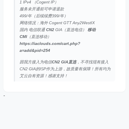
1 IPv4 （Cogent IP）
服务未开通前可申请退款
499/年（后续续费399/年）
网络情况：海外 Cogent GTT Any2WestIX
国内 电信联通
CN2
GIA（直连电信）
移动
CMI
（直连移动）
https://iaclouds.com/cart.php?
a=add&pid=254
因我方接入为电信
CN2 GIA直连
，不寻找现有接入
CN2 GIA的ISP作为上游，故质量有保障！所有均为
艾云自有资源！感谢支持！
-