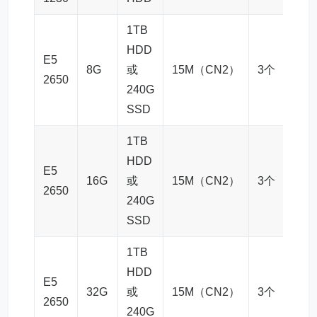
1TB
HDD
E5
8G
或
15M（CN2）
3个
98
2650
240G
SSD
1TB
HDD
E5
112
16G
或
15M（CN2）
3个
2650
月
240G
SSD
1TB
HDD
E5
127
32G
或
15M（CN2）
3个
2650
月
240G