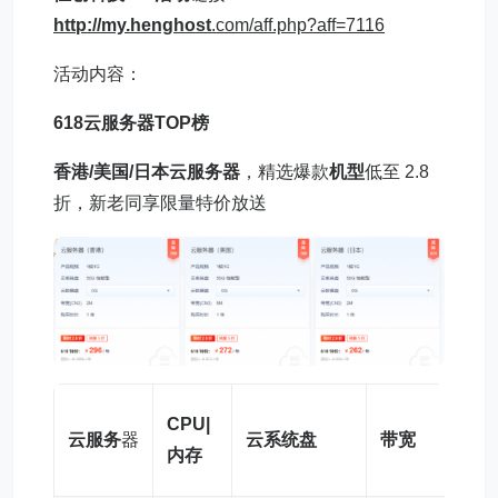
http://my.heng
host
.com/aff.php?aff=7116
活动内容：
618
云服务器
T
OP
榜
香港/美国/日本云
服务器
，精选爆款
机型
低至 2.8
折，新老同享限量特价放送
CPU|
云服务
器
云系统盘
带宽
内存