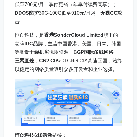
低至700元/月，季付更省（年季付续费同享）；
DDOS防护
30G-100G低至910元/月起，
无视CC攻
击
！
恒创科技，是
香港SonderCloud Limited
旗下的
老牌
IDC
品牌，主营中国香港、美国、日本、韩国
等地
骨干级机房
优质资源，
BGP国际多线网络
，
三网直连
，
CN2 GIA
/CTGNet GIA高速回国，始终
以稳定的网络质量吸引众多开发者和企业选择。
恒创科技618活动
链接：