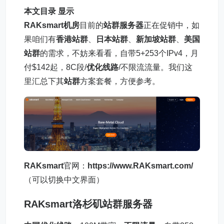
本文目录
显示
RAKsmart机房
目前的
站群服务器
正在促销中，如
果咱们有
香港站群
、
日本站群
、
新加坡站群
、
美国
站群
的需求，不妨来看看，自带5+253个IPv4，月
付$142起，8C段/
优化线路
/不限流流量。我们这
里汇总下其
站群
方案套餐，方便参考。
RAKsmart
官网：
https://www.RAKsmart.com/
（可以切换中文界面）
RAKsmart
洛杉矶站群服务器