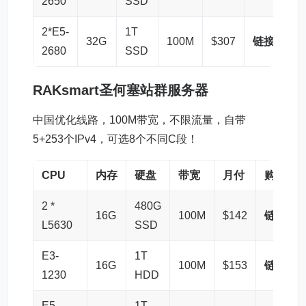
2650
SSD
2*E5-
1T
32G
100M
$307
链接
2680
SSD
RAKsmart
圣何塞站群
服务器
中国优化线路，100M带宽，不限流量，自带
5+253个IPv4，可选8个不同C段！
CPU
内存
硬盘
带宽
月付
购买
2 *
480G
16G
100M
$142
链接
L5630
SSD
E3-
1T
16G
100M
$153
链接
1230
HDD
E5-
1T