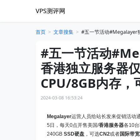
VPS测评网
首页
文章搜集
#五一节活动#Megalaye
#五一节活动#Me
香港独立服务器仅19
CPU/8GB内存
2024-03-08 16:53:24
Megalayer
运营人员给站长发来促销活动
5日，每天0点开售美国/
香港服务器
各10台
240GB
SSD硬盘
，可选
CN2
或者
国际带宽